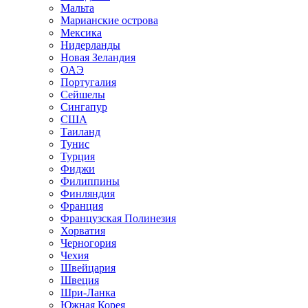
Мальта
Марианские острова
Мексика
Нидерланды
Новая Зеландия
ОАЭ
Португалия
Сейшелы
Сингапур
США
Таиланд
Тунис
Турция
Фиджи
Филиппины
Финляндия
Франция
Французская Полинезия
Хорватия
Черногория
Чехия
Швейцария
Швеция
Шри-Ланка
Южная Корея