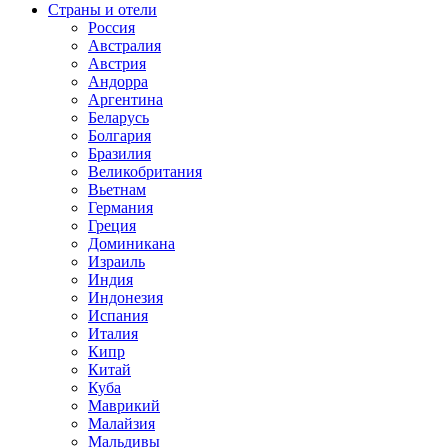
Страны и отели
Россия
Австралия
Австрия
Андорра
Аргентина
Беларусь
Болгария
Бразилия
Великобритания
Вьетнам
Германия
Греция
Доминикана
Израиль
Индия
Индонезия
Испания
Италия
Кипр
Китай
Куба
Маврикий
Малайзия
Мальдивы