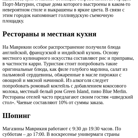
Порт-Матурин, старые дома которого выстроены в каком-то
невероятном стиле и выкрашены в яркие цвета. В связи с
этим городок напоминает голливудскую съемочную
площадку.
Рестораны и местная кухня
На Маврикии особое распространение получили блюда
английской, французской и индийской кухонь. Основу
местного кулинарного искусства составляют рис и приправы,
в частности карри. Туристам стоит попробовать такие
оригинальные блюда, как филе голубого марлина, салат из
пальмовой сердцевины, обжаренные в масле пирожки с
овощной и мясной начинкой. Из алкоголя следует
попробовать ромовый коктейль с добавлением кокосового
молока, местный белый ром Green Island, пиво Blue Merlin.
Рестораны отелей часто предлагают своим гостям «шведский
стол». Чаевые составляют 10% от суммы заказа.
Шопинг
Магазины Маврикия работают с 9:30 до 19:30 часов. По
субботам – до 17:00. В воскресенье универмаги страны