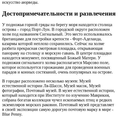
искусство аюрведы.
Достопримечательности и развлечения
У подножья горной гряды на берегу моря находится столица
острова – город Порт-Луи. В городской округе расположен
холм под названием Сигнальный. Это место использовалось
британцами для постройки крепости - Форт-Аделаида,
казармы которой неплохо сохранились. Сейчас на холме
разбита прекрасная смотровая площадка, открывающая
панораму на столицу и морскую гавань. В центре площадки
находится монумент, посвященный Божьей Матери. У
подножия сигнального холма располагается Марсово поле,
которое используется горожанами для проведения военных
парадов и конных состязаний, очень популярных на острове.
В городке расположено несколько музеев: Музей
естественной истории Ля-Шасси, Музей масок, Музей
фотографии, Почтовый музей. В музее естественной истории,
который находится при Институте по изучению Маврикия,
собрана богатая коллекция чучел ископаемых птиц и редких
экземпляров морских раковин. Почтовый музей представляет
в своей экспозиции самую дорогую почтовую марку в мире -
Blue Penny.