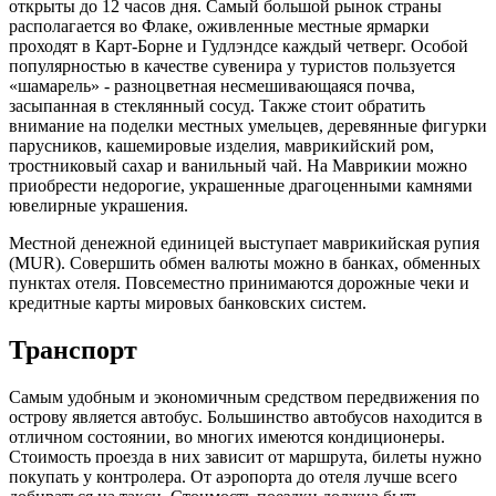
открыты до 12 часов дня. Самый большой рынок страны
располагается во Флаке, оживленные местные ярмарки
проходят в Карт-Борне и Гудлэндсе каждый четверг. Особой
популярностью в качестве сувенира у туристов пользуется
«шамарель» - разноцветная несмешивающаяся почва,
засыпанная в стеклянный сосуд. Также стоит обратить
внимание на поделки местных умельцев, деревянные фигурки
парусников, кашемировые изделия, маврикийский ром,
тростниковый сахар и ванильный чай. На Маврикии можно
приобрести недорогие, украшенные драгоценными камнями
ювелирные украшения.
Местной денежной единицей выступает маврикийская рупия
(MUR). Совершить обмен валюты можно в банках, обменных
пунктах отеля. Повсеместно принимаются дорожные чеки и
кредитные карты мировых банковских систем.
Транспорт
Самым удобным и экономичным средством передвижения по
острову является автобус. Большинство автобусов находится в
отличном состоянии, во многих имеются кондиционеры.
Стоимость проезда в них зависит от маршрута, билеты нужно
покупать у контролера. От аэропорта до отеля лучше всего