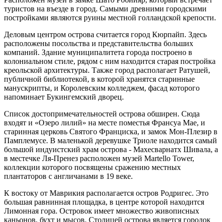
туристов на въезде в город. Самыми древними городскими
постройками являются руины местной голландской крепости.
Деловым центром острова считается город Кюрпайп. Здесь
расположены посольства и представительства больших
компаний. Здание муниципалитета города построено в
колониальном стиле, рядом с ним находится старая постройка
креольской архитектуры. Также город располагает Ратушей,
публичной библиотекой, в которой хранятся старинные
манускрипты, и Королевским колледжем, фасад которого
напоминает Букингемский дворец.
Список достопримечательностей острова обширен. Сюда
входят и «Озеро лилий» на месте поместья Франсуа Мае, и
старинная церковь Святого Франциска, и замок Мон-Плезир в
Памплемусе. В маленькой деревушке Триоле находится самый
большой индуистский храм острова - Махесварнатх Шивала, а
в местечке Ля-Пренез расположен музей Martello Tower,
коллекции которого посвящены сражению местных
плантаторов с англичанами в 19 веке.
К востоку от Маврикия располагается остров Родригес. Это
большая равнинная площадка, в центре которой находится
Лимонная гора. Островок имеет множество живописных
каньонов, бухт и мысов. Столицей острова является городок