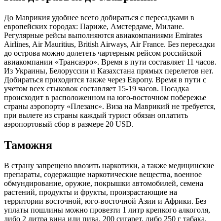
До Маврикия удобнее всего добираться с пересадками в
европейских городах: Париже, Амстердаме, Милане.
Регулярные рейсы выполняются авиакомпаниями Emirates
Airlines, Air Mauritius, British Airways, Air France. Без пересадки
до острова можно долететь чартерным рейсом российской
авиакомпании «Трансаэро». Время в пути составляет 11 часов.
Из Украины, Белоруссии и Казахстана прямых перелетов нет.
Добираться приходится также через Европу. Время в пути с
учетом всех стыковок составляет 15-19 часов. Посадка
происходит в расположенном на юго-восточном побережье
страны аэропорту «Плезанс». Виза на Маврикий не требуется,
при вылете из страны каждый турист обязан оплатить
аэропортовый сбор в размере 20 USD.
Таможня
В страну запрещено ввозить наркотики, а также медицинские
препараты, содержащие наркотические вещества, военное
обмундирование, оружие, покрышки автомобилей, семена
растений, продукты и фрукты, произрастающие на
территории восточной, юго-восточной Азии и Африки. Без
уплаты пошлины можно провезти 1 литр крепкого алкоголя,
либо 2 литра вина или пива, 200 сигарет, либо 250 г табака,