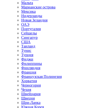
Мальта
Марианские острова
Мексика
Нидерланды
Новая Зеландия
ОАЭ
Португалия
Сейшелы
Сингапур
США
Таиланд
Тунис
Турция
Фиджи
Филиппины
Финляндия
Франция
Французская Полинезия
Хорватия
Черногория
Чехия
Швейцария
Швеция
Шри-Ланка
Южная Корея