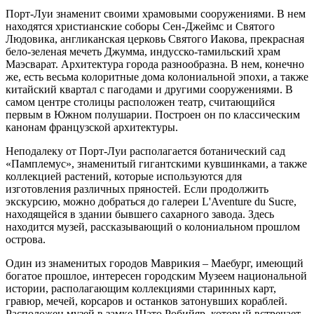
Порт-Луи знаменит своими храмовыми сооружениями. В нем
находятся христианские соборы Сен-Джеймс и Святого
Людовика, англиканская церковь Святого Иакова, прекрасная
бело-зеленая мечеть Джумма, индусско-тамильский храм
Маэсварат. Архитектура города разнообразна. В нем, конечно
же, есть весьма колоритные дома колониальной эпохи, а также
китайский квартал с пагодами и другими сооружениями. В
самом центре столицы расположен театр, считающийся
первым в Южном полушарии. Построен он по классическим
канонам французской архитектуры.
Неподалеку от Порт-Луи располагается ботанический сад
«Памплемус», знаменитый гигантскими кувшинками, а также
коллекцией растений, которые используются для
изготовления различных пряностей. Если продолжить
экскурсию, можно добраться до галереи L'Aventure du Sucre,
находящейся в здании бывшего сахарного завода. Здесь
находится музей, рассказывающий о колониальном прошлом
острова.
Один из знаменитых городов Маврикия – Маебург, имеющий
богатое прошлое, интересен городским Музеем национальной
истории, располагающим коллекциями старинных карт,
гравюр, мечей, корсаров и останков затонувших кораблей.
Расположен музей в замке Шато Робийяр, который встречает