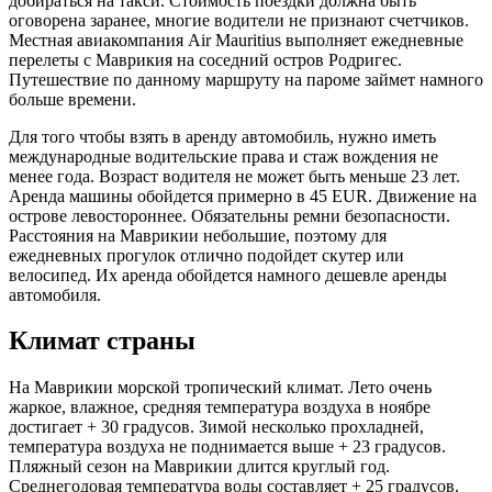
добираться на такси. Стоимость поездки должна быть
оговорена заранее, многие водители не признают счетчиков.
Местная авиакомпания Air Mauritius выполняет ежедневные
перелеты с Маврикия на соседний остров Родригес.
Путешествие по данному маршруту на пароме займет намного
больше времени.
Для того чтобы взять в аренду автомобиль, нужно иметь
международные водительские права и стаж вождения не
менее года. Возраст водителя не может быть меньше 23 лет.
Аренда машины обойдется примерно в 45 EUR. Движение на
острове левостороннее. Обязательны ремни безопасности.
Расстояния на Маврикии небольшие, поэтому для
ежедневных прогулок отлично подойдет скутер или
велосипед. Их аренда обойдется намного дешевле аренды
автомобиля.
Климат страны
На Маврикии морской тропический климат. Лето очень
жаркое, влажное, средняя температура воздуха в ноябре
достигает + 30 градусов. Зимой несколько прохладней,
температура воздуха не поднимается выше + 23 градусов.
Пляжный сезон на Маврикии длится круглый год.
Среднегодовая температура воды составляет + 25 градусов.