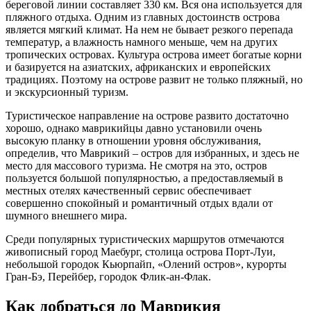
береговой линии составляет 330 км. Вся она используется для
пляжного отдыха. Одним из главных достоинств острова
является мягкий климат. На нем не бывает резкого перепада
температур, а влажность намного меньше, чем на других
тропических островах. Культура острова имеет богатые корни
и базируется на азиатских, африканских и европейских
традициях. Поэтому на острове развит не только пляжный, но
и экскурсионный туризм.
Туристическое направление на острове развито достаточно
хорошо, однако маврикийцы давно установили очень
высокую планку в отношении уровня обслуживания,
определив, что Маврикий – остров для избранных, и здесь не
место для массового туризма. Не смотря на это, остров
пользуется большой популярностью, а предоставляемый в
местных отелях качественный сервис обеспечивает
совершенно спокойный и романтичный отдых вдали от
шумного внешнего мира.
Среди популярных туристических маршрутов отмечаются
живописный город Маебург, столица острова Порт-Луи,
небольшой городок Кьюрпайп, «Олений остров», курорты
Гран-Бэ, Перейбер, городок Флик-ан-Флак.
Как добраться до Маврикия