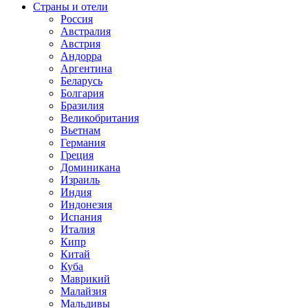
Страны и отели
Россия
Австралия
Австрия
Андорра
Аргентина
Беларусь
Болгария
Бразилия
Великобритания
Вьетнам
Германия
Греция
Доминикана
Израиль
Индия
Индонезия
Испания
Италия
Кипр
Китай
Куба
Маврикий
Малайзия
Мальдивы