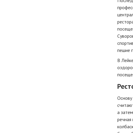
Послед
профес
централ
рестора
посеще
Суворов
спортив
пешие п
В Лейк
оздоро
посещен
Рест
Основу
считают
а затем
речная 
колбаск