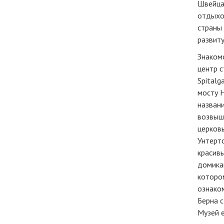
Швейца
отдыхо
страны
развиту
Знакомс
центр с
Spitalg
мосту Н
назван
возвыш
церковь
Унтерт
красив
домика
котором
ознаком
Берна с
Музей е