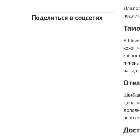
Для по
подаетс
Поделиться в соцсетях
Там
В Швейц
кожи, м
крепост
гигиен
часы, п
Отел
Швейцар
Цена за
дополн
необход
Дост