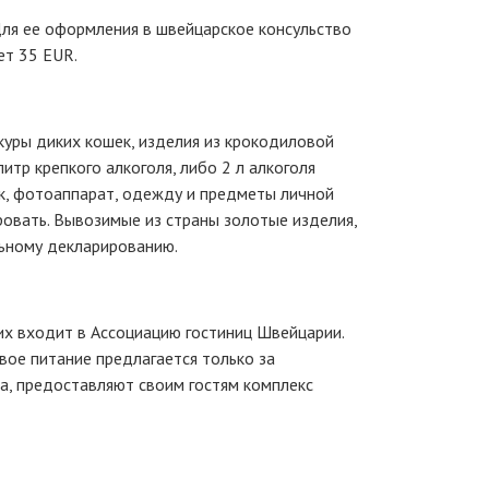
ля ее оформления в швейцарское консульство
ет 35 EUR.
куры диких кошек, изделия из крокодиловой
итр крепкого алкоголя, либо 2 л алкоголя
бук, фотоаппарат, одежду и предметы личной
овать. Вывозимые из страны золотые изделия,
льному декларированию.
их входит в Ассоциацию гостиниц Швейцарии.
вое питание предлагается только за
а, предоставляют своим гостям комплекс