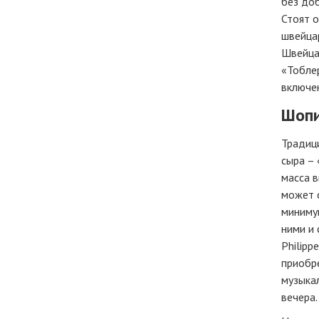
без доб
Стоят 
швейцар
Швейца
«Тоблер
включен
Шопи
Традици
сыра – 
масса в
может с
минимум
ними и 
Philipp
приобре
музыкал
вечера.