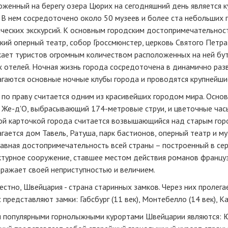
оженный на берегу озера Цюрих на сегодняшний день является 
 В нем сосредоточено около 50 музеев и более ста небольших 
ческих экскурсий. К основным городским достопримечательност
ий оперный театр, собор Гроссмюнстер, церковь Святого Петра
ает туристов огромным количеством расположенных на ней бут
х отелей. Ночная жизнь города сосредоточена в динамично раз
гаются основные ночные клубы города и проводятся крупнейши
 по праву считается одним из красивейших городом мира. Осно
Же-д'О, выбрасывающий 174-метровые струи, и цветочные часы
ой карточкой города считается возвышающийся над старым горо
гается дом Тавель, Ратуша, парк бастионов, оперный театр и м
лавная достопримечательность всей страны – построенный в се
ктурное сооружение, ставшее местом действия романов францу
оражает своей неприступностью и величием.
естно, Швейцария - страна старинных замков. Через них проле
 представляют замки: Габсбург (11 век), Монтебелло (14 век), Каст
 популярными горнолыжными курортами Швейцарии являются: Юнг