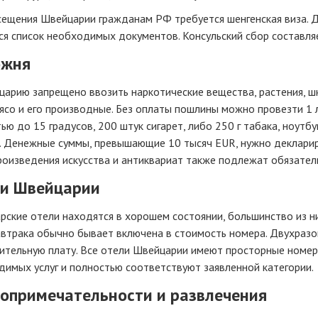
сещения Швейцарии гражданам РФ требуется шенгенская виза. Д
я список необходимых документов. Консульский сбор составля
ожня
арию запрещено ввозить наркотические вещества, растения, ш
ясо и его производные. Без оплаты пошлины можно провезти 1 л
ью до 15 градусов, 200 штук сигарет, либо 250 г табака, ноут
ы. Денежные суммы, превышающие 10 тысяч EUR, нужно декларир
роизведения искусства и антиквариат также подлежат обязате
и Швейцарии
ские отели находятся в хорошем состоянии, большинство из н
втрака обычно бывает включена в стоимость номера. Двухразо
ительную плату. Все отели Швейцарии имеют просторные номер
имых услуг и полностью соответствуют заявленной категории.
опримечательности и развлечения