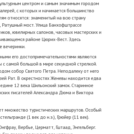
культурным центром и самым значимым городом
галерей, с которых и начинается большинство
ям относятся: знаменитый на всю страну
, Ратушный мост. Улица Банхофштрассе
иков, ювелирных салонов, часовых мастерских и
вивающемся районе Цюрих-Вест. Здесь
е вечеринки.
вными его достопримечательностями являются
 с самой большой в мире секундной стрелкой.
дом собор Святого Петра. Неподалеку от него
узей Рат. В окрестностях Женевы находится едва
редине 12 века Шильонский замок. Старинное
зских писателей Александра Дюма и Виктора
гает множество туристических маршрутов. Особый
ельгранде (1 век до н.э.), Грюйер (11 век).
фрау, Вербье, Церматт, Гштаад, Энгельберг.