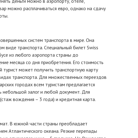
нять деньги можно в аэропорту, отеле,
вар можно расплачиваться евро, однако на сдачу
рты.
совершенных систем транспорта в мире. Она
м виде транспорта. Специальный билет Swiss
бусе из любого аэропорта страны до
ние месяца со дня приобретения. Его стоимость
й турист может получить транспортную карту
х видах транспорта. Для множественных переездов
царских городах всем туристам предлагается
ь небольшой залог и любой документ. Для
таж вождения – 3 года) и кредитная карта.
мат. В южной части страны преобладает
ием Атлантического океана. Резкие перепады