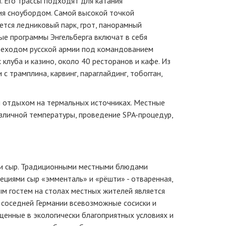
 Его трассы подходят для катания
ия сноубордом. Самой высокой точкой
ется ледниковый парк, грот, панорамный
ые программы Энгельберга включат в себя
ереходом русской армии под командованием
клуба и казино, около 40 ресторанов и кафе. Из
с трамплина, карвинг, параглайдинг, тобогган,
м отдыхом на термальных источниках. Местные
личной температуры, проведение SPA-процедур,
 и сыр. Традиционными местными блюдами
ециями сыр «эмменталь» и «рёшти» - отваренная,
ым гостем на столах местных жителей является
з соседней Германии всевозможные сосиски и
щенные в экологически благоприятных условиях и