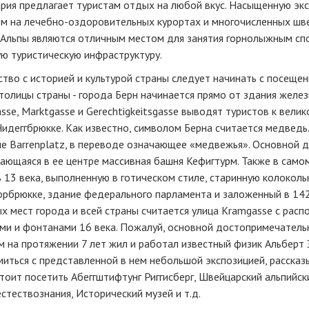
рия предлагает туристам отдых на любой вкус. Насыщенную эк
м на лечебно-оздоровительных курортах и многочисленных шве
 Альпы являются отличным местом для занятия горнолыжным сп
ю туристическую инфраструктуру.
тво с историей и культурой страны следует начинать с посещен
толицы страны - города Берн начинается прямо от здания желе
asse, Marktgasse и Gerechtigkeitsgasse выводят туристов к ве
идеггбрюкке. Как известно, символом Берна считается медведь
ие Barrenplatz, в переводе означающее «медвежья». Основной
ающаяся в ее центре массивная башня Кефигтурм. Также в само
 13 века, выполненную в готическом стиле, старинную колоколь
орбрюкке, здание федерального парламента и заложенный в 14
ых мест города и всей страны считается улица Kramgasse с ра
ми и фонтанами 16 века. Пожалуй, основной достопримечательн
 на протяжении 7 лет жил и работал известный физик Альберт 
иться с представленной в нем небольшой экспозицией, рассказ
тоит посетить Абеггштифтунг Риггисберг, Швейцарский альпийск
стествознания, Исторический музей и т.д.