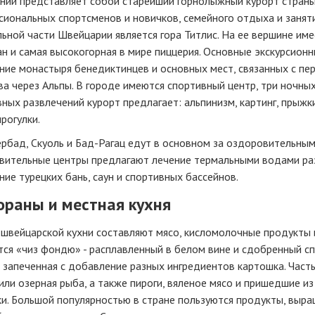
ний представляет собой старейший горнолыжный курорт страны.
сиональных спортсменов и новичков, семейного отдыха и занят
ьной части Швейцарии является гора Титлис. На ее вершине име
н и самая высокогорная в мире пиццерия. Основные экскурсионн
ние монастыря бенедиктинцев и основных мест, связанных с п
а через Альпы. В городе имеются спортивный центр, три ночных 
ных развлечений курорт предлагает: альпинизм, картинг, прыжки 
рогулки.
ербад, Скуоль и Бад-Рагац едут в основном за оздоровительны
вительные центры предлагают лечение термальными водами раз
ие турецких бань, саун и спортивных бассейнов.
ораны и местная кухня
 швейцарской кухни составляют мясо, кисломолочные продукты
ся «чиз фондю» - расплавленный в белом вине и сдобренный сп
 запеченная с добавление разных ингредиентов картошка. Част
или озерная рыба, а также пироги, вяленое мясо и пришедшие и
и. Большой популярностью в стране пользуются продукты, выра