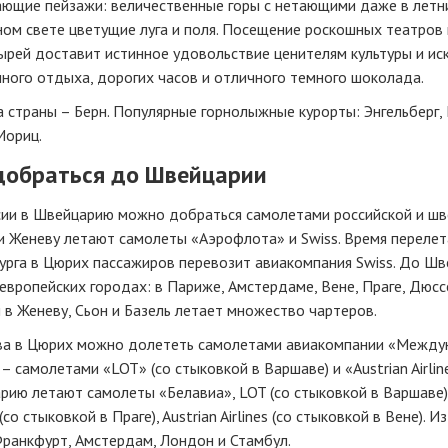
ающие пейзажи: величественные горы с нетающими даже в летн
ом свете цветущие луга и поля. Посещение роскошных театров 
рей доставит истинное удовольствие ценителям культуры и иск
ного отдыха, дорогих часов и отличного темного шоколада.
 страны – Берн. Популярные горнолыжные курорты: Энгельберг, 
Мориц.
добраться до Швейцарии
сии в Швейцарию можно добраться самолетами российской и шв
 Женеву летают самолеты «Аэрофлота» и Swiss. Время перелета
урга в Цюрих пассажиров перевозит авиакомпания Swiss. До Шв
европейских городах: в Париже, Амстердаме, Вене, Праге, Дюс
в Женеву, Сьон и Базель летает множество чартеров.
ва в Цюрих можно долететь самолетами авиакомпании «Междун
– самолетами «LOT» (со стыковкой в Варшаве) и «Austrian Airline
ию летают самолеты «Белавиа», LOT (со стыковкой в Варшаве),
s (со стыковкой в Праге), Austrian Airlines (со стыковкой в Вене
Франкфурт, Амстердам, Лондон и Стамбул.