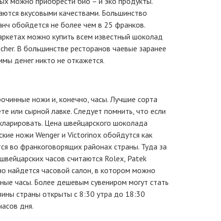
ых можно приобрести био – и эко продукты.
аются вкусовыми качествами. Большинство
анч обойдется не более чем в 25 франков.
аркетах можно купить всем известный шоколад
scher. В большинстве ресторанов чаевые заранее
мы денег никто не откажется.
чинные ножи и, конечно, часы. Лучшие сорта
е или сырной лавке. Следует помнить, что если
екларировать. Цена швейцарского шоколада
кие ножи Wenger и Victorinox обойдутся как
ся во франкоговорящих районах страны. Туда за
швейцарских часов считаются Rolex, Patek
но найдется часовой салон, в котором можно
нные часы. Более дешевым сувениром могут стать
зины страны открыты с 8:30 утра до 18:30
асов дня.