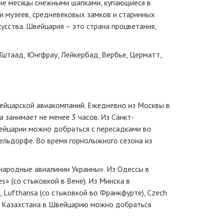
ие месяцы снежными шапками, купающиеся в
и музеев, средневековых замков и старинных
усства. Швейцария – это страна процветания,
Гштаад, Юнгфрау, Лейкербад, Вербье, Церматт,
ейцарской авиакомпаний. Ежедневно из Москвы в
 занимает не менее 3 часов. Из Санкт-
ейцарии можно добраться с пересадками во
сельдорфе. Во время горнолыжного сезона из
ародные авиалинии Украины». Из Одессы в
s» (со стыковкой в Вене). Из Минска в
 Lufthansa (со стыковкой во Франкфурте), Czech
). Из Казахстана в Швейцарию можно добраться