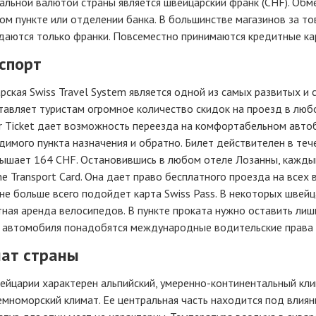
льной валютой страны является швейцарский франк (CHF). Обме
м пункте или отделении банка. В большинстве магазинов за то
 даются только франки. Повсеместно принимаются кредитные ка
спорт
ская Swiss Travel System является одной из самых развитых и 
авляет туристам огромное количество скидок на проезд в любо
r Ticket дает возможность переезда на комфортабельном авто
имого пункта назначения и обратно. Билет действителен в тече
вышает 164 CHF. Остановившись в любом отеле Лозанны, кажды
e Transport Card. Она дает право бесплатного проезда на все
не больше всего подойдет карта Swiss Pass. В некоторых швей
ная аренда велосипедов. В пункте проката нужно оставить лиш
 автомобиля понадобятся международные водительские права (с
ат страны
ейцарии характерен альпийский, умеренно-континентальный кли
мноморский климат. Ее центральная часть находится под влиян