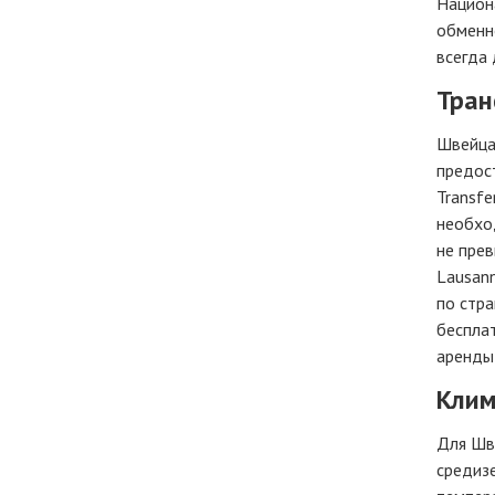
Национа
обменно
всегда
Тран
Швейцар
предост
Transfe
необход
не пре
Lausann
по стра
бесплат
аренды
Клим
Для Шв
средизе