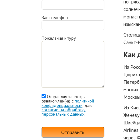
потряс
солнечн
монасты
Ваш телефон
изыскан
Столица
Пожелания к туру
Санкт-
Как 
Из Рос
Цюрих и
Петерб
многих 
Отправляя запрос, я
Москвы 
ознакомлен(-а) с
политикой
конфиденциальности,
даю
Из Кие
согласие на обработку
персональных данных.
Женеву 
Швейцар
Airline
Отправить
через 