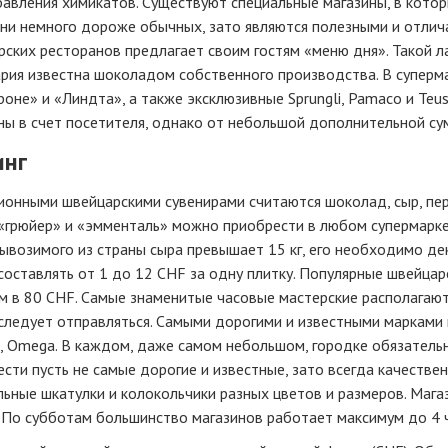
авления химикатов. Существуют специальные магазины, в котор
они немного дороже обычных, зато являются полезными и отлич
ских ресторанов предлагает своим гостям «меню дня». Такой л
рия известна шоколадом собственного производства. В суперм
оне» и «Линдта», а также эксклюзивные Sprungli, Pamaco и Teu
ы в счет посетителя, однако от небольшой дополнительной сум
нг
онными швейцарскими сувенирами считаются шоколад, сыр, перо
«грюйер» и «эмменталь» можно приобрести в любом супермаркет
ывозимого из страны сыра превышает 15 кг, его необходимо д
оставлять от 1 до 12 CHF за одну плитку. Популярные швейцарс
 в 80 CHF. Самые знаменитые часовые мастерские располагают
следует отправляться. Самыми дорогими и известными марками 
e, Omega. В каждом, даже самом небольшом, городке обязатель
сти пусть не самые дорогие и известные, зато всегда качестве
ьные шкатулки и колокольчики разных цветов и размеров. Мага
 По субботам большинство магазинов работает максимум до 4 ч