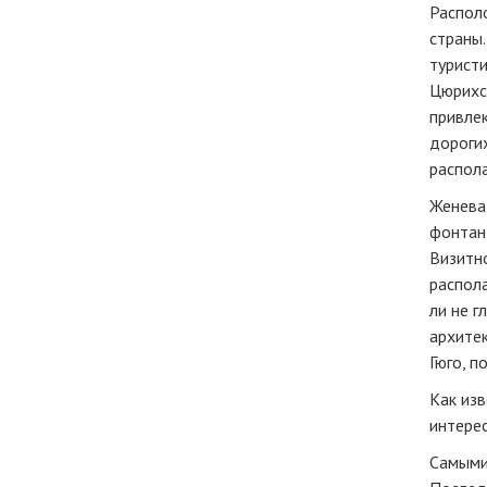
Распол
страны.
туристи
Цюрихск
привлек
дороги
распола
Женева
фонтан 
Визитн
распола
ли не г
архите
Гюго, п
Как изв
интерес
Самыми