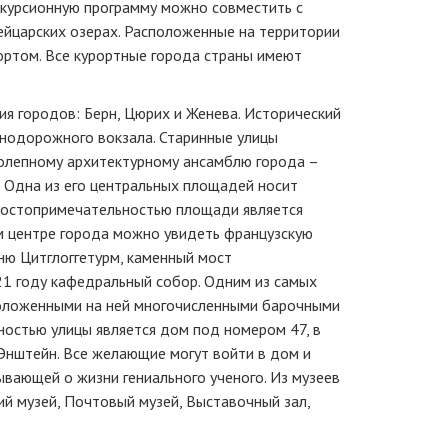
скурсионную программу можно совместить с
йцарских озерах. Расположенные на территории
ортом. Все курортные города страны имеют
ия городов: Берн, Цюрих и Женева. Исторический
знодорожного вокзала. Старинные улицы
ликолепному архитектурному ансамблю города –
. Одна из его центральных площадей носит
 достопримечательностью площади является
м центре города можно увидеть французскую
ню Цитглоггетурм, каменный мост
21 году кафедральный собор. Одним из самых
сположенными на ней многочисленными барочными
остью улицы является дом под номером 47, в
Энштейн. Все желающие могут войти в дом и
ывающей о жизни гениального ученого. Из музеев
ий музей, Почтовый музей, Выставочный зал,