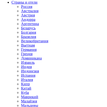
Страны и отели
Россия
Австралия
Австрия
Андорра
Аргентина
Беларусь
Болгария
Бразилия
Великобритания
Вьетнам
Германия
Греция
Доминикана
Израиль
Индия
Индонезия
Испания
Италия
Кипр
Китай
Куба
Маврикий
Малайзия
Мальдивы