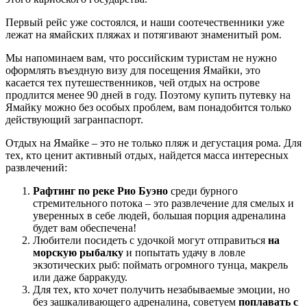
Первый рейс уже состоялся, и наши соотечественники уже
лежат на ямайских пляжах и потягивают знаменитый ром.
Мы напоминаем вам, что российским туристам не нужно
оформлять въездную визу для посещения Ямайки, это
касается тех путешественников, чей отдых на острове
продлится менее 90 дней в году. Поэтому купить путевку на
Ямайку можно без особых проблем, вам понадобится только
действующий загранпаспорт.
Отдых на Ямайке – это не только пляж и дегустация рома. Для
тех, кто ценит активный отдых, найдется масса интересных
развлечений:
Рафтинг по реке Рио Буэно
среди бурного
стремительного потока – это развлечение для смелых и
уверенных в себе людей, большая порция адреналина
будет вам обеспечена!
Любители посидеть с удочкой могут отправиться
на
морскую рыбалку
и попытать удачу в ловле
экзотических рыб: поймать огромного тунца, макрель
или даже барракуду.
Для тех, кто хочет получить незабываемые эмоции, но
без зашкаливающего адреналина, советуем
поплавать с