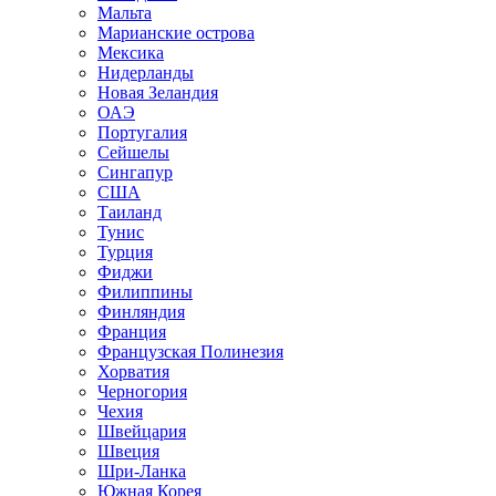
Мальта
Марианские острова
Мексика
Нидерланды
Новая Зеландия
ОАЭ
Португалия
Сейшелы
Сингапур
США
Таиланд
Тунис
Турция
Фиджи
Филиппины
Финляндия
Франция
Французская Полинезия
Хорватия
Черногория
Чехия
Швейцария
Швеция
Шри-Ланка
Южная Корея