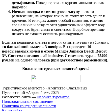
дельфинами.
Поверьте, эта экскурсия запомнится вам
надолго!
Ночная поездка в светящуюся лагуну
– это то
развлечение, на которое точно не стоит жалеть денег и
времени. В ее водах живет особый планктон, именно
его наличие и создает этот удивительный эффект: вода
вокруг вас будет сиять и светиться. Подобное зрелище
никого не сможет оставить равнодушным.
Если вы решились улететь в лето и купить путевку на Ямайку,
то ближайший вылет – 3 ноября.
Вы проведете
10
незабываемых ночей в отеле Mangos Jamaica Beach Resort
3*. Система питания – all inclusive. Стоимость тура – 75490
рублей на одного человека (при двухместном размещении).
Больше интересныех новостей здесь!
Туристическое агентство «Агентство Счастливых
Путешествий «Аэролайн»», 2025
Разработка сайта —
Фабрика турсайтов
Пользовательское соглашение
Политика конфиденциальности
Карта сайта