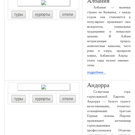
Албания
Албания — маленькая
страна на Балканах, с каждым
туры
курорты
отели
годом она становится всё
популярнее: привлекает своим
колоритом, уникальными
традициями и невысокими
ценами. В Албании
потрясающая природа:
живописные каньоны, чистые
реки и озера, прекрасные
пляжи, Албанские Альпы —
ехать сюда нужно именно за
этим.
подробнее...
Андорра
Солнечная страна
горнолыжной Европы —
туры
курорты
отели
Андорра — балует туристов
качественными, технически
оснащёнными трассами.
Горные склоны Пиренеев
привлекают начинающих
горнолыжников и
профессионалов. Отличным