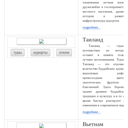
оживленная ночная жизнь,
дружелюбие и гостеприимство
местного населения, древняя
история и развитая
инфраструктура курортов.
подробнее...
Таиланд
Таиланд — страна,
путешествие по которой
туры
курорты
отели
оставит в памяти только
лучшие воспоминания. Туры в
Таиланд — это огромное
количество буддийских храмов,
коралловых рифов,
превосходных цветов,
экзотических фруктов и
благовоний. Здесь бережно
хранят древние буддийские
традиции и культуру и в то же
время быстро реагируют на
изменения в современном мире
подробнее...
Вьетнам