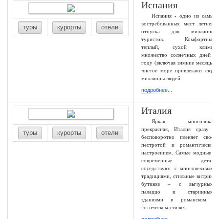
Испания
Испания - одно из самых
востребованных мест летнего
туры
курорты
отели
отпуска для миллионов
туристов. Комфортный,
теплый, сухой климат,
множество солнечных дней в
году (включая зимние месяцы),
чистое море привлекают сюда
миллионы людей.
подробнее...
Италия
Яркая, многоликая,
прекрасная, Италия сразу и
туры
курорты
отели
бесповоротно пленяет своей
пестротой и романтическим
настроением. Самые модные и
современные детали
соседствуют с многовековыми
традициями, стильные витрины
бутиков – с вычурными
палаццо и старинными
зданиями в романском и
готическом стилях