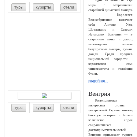
Одна из немногих стран
мира с сохранившейся
туры
курорты
отели
старейшей династией монархов
— Королевство
Великобритания — включает в
себя Англию, Уэльс,
Шотландию и Северную
Ирландию. Британия — это
старинные замки и дворцы,
шотландские волынки,
безупречные манеры, туман и
дожди. Среди предметов
национальной гордости —
королевская семья,
университеты и телефонные
будки.
подробнее...
Венгрия
Гостеприимная и
интересная страна в
туры
курорты
отели
центральной Европе, имеющая
богатую историю и большое
количество хорошо
сохранившихся
достопримечательностей.
Венгрия привлекает туристов