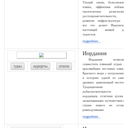
Теплый океан, белоснежные
пляжи, эффектные пейзажи,
тысячелетние религиозные
достопримечательности,
развитая инфраструктура —
все это делает Индонезию
настоящей меккой для
туристов.
подробнее...
Иордания
Иордания позволяет
совместить пляжный отдых на
туры
курорты
отели
красивейших песчаных пляжах
Красного моря с погружением
в историю одной из самых
древних цивилизаций востока.
Традиционная
доброжелательность
иорданцев, отличная кухня и
захватывающие путешествия по
стране никого не оставят
равнодушными.
подробнее...