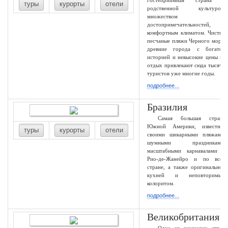
гостеприимная страна с
туры
курорты
отели
родственной культурой,
множеством
достопримечательностей,
комфортным климатом. Чистые
песчаные пляжи Черного моря,
древние города с богатой
историей и невысокие цены на
отдых привлекают сюда тысячи
туристов уже многие годы.
подробнее...
Бразилия
Самая большая страна
Южной Америки, известная
туры
курорты
отели
своими шикарными пляжами,
шумными праздниками,
масштабными карнавалами в
Рио-де-Жанейро и по всей
стране, а также оригинальной
кухней и неповторимым
колоритом.
подробнее...
Великобритания