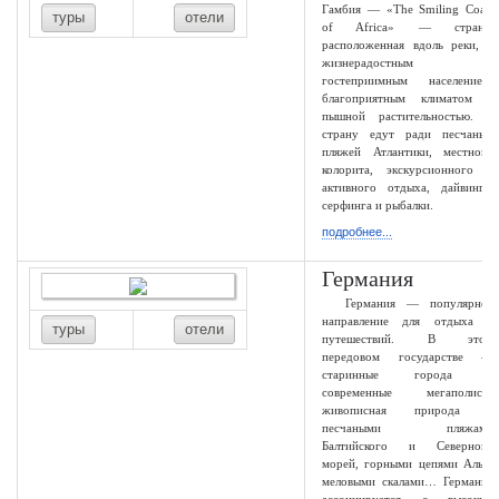
Гамбия — «The Smiling Coast
туры
отели
of Africa» — страна,
расположенная вдоль реки, с
жизнерадостным и
гостеприимным населением,
благоприятным климатом и
пышной растительностью. В
страну едут ради песчаных
пляжей Атлантики, местного
колорита, экскурсионного и
активного отдыха, дайвинга,
серфинга и рыбалки.
подробнее...
Германия
Германия — популярное
направление для отдыха и
туры
отели
путешествий. В этом
передовом государстве —
старинные города и
современные мегаполисы,
живописная природа с
песчаными пляжами
Балтийского и Северного
морей, горными цепями Альп,
меловыми скалами… Германия