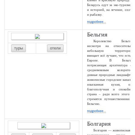
климат и красивую природу. В
Беларусь едут за эко-туризмом
и историей, на лечение, охоту
и рыбалку.
подробнее...
Бельгия
Королевство Бельгия,
несмотря на относительно
туры
отели
небольшую территорию,
вмещает всё лучшее, что есть в
Европе. В Бельгии
потрясающая архитектура со
средневековым колоритом,
дивные природные ландшафты,
живописные городские каналы,
изысканная кухня, она
благополучная и спокойная
страна – ради всего этого и
стремятся путешественники в
Бельгию.
подробнее...
Болгария
Болгария — живописная и