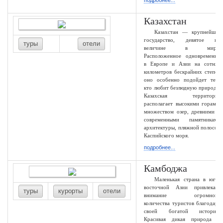
подробнее...
Казахстан
Казахстан — крупнейшее
государство, девятое по
туры
отели
величине в мире.
Расположенное одновременно
в Европе и Азии на сотнях
километров бескрайних степей
оно особенно подойдет тем,
кто любит безлюдную природу.
Казахская территория
располагает высокими горами,
множеством озер, древними и
современными памятниками
архитектуры, пляжной полосой
Каспийского моря.
подробнее...
Камбоджа
Маленькая страна в юго-
восточной Азии привлекает
туры
курорты
отели
внимание огромного
количества туристов благодаря
своей богатой истории.
Красивая дикая природа и