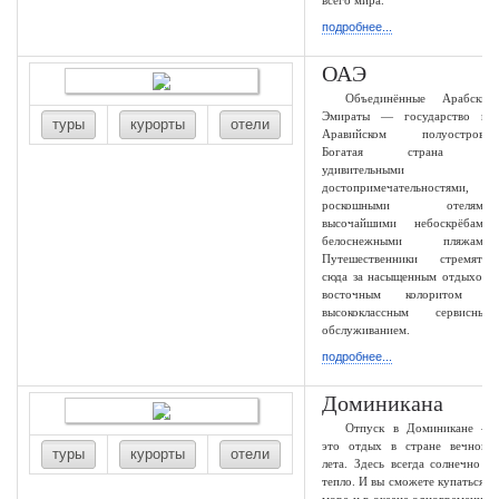
всего мира.
подробнее...
ОАЭ
Объединённые Арабские
Эмираты — государство на
туры
курорты
отели
Аравийском полуострове.
Богатая страна с
удивительными
достопримечательностями,
роскошными отелями,
высочайшими небоскрёбами,
белоснежными пляжами.
Путешественники стремятся
сюда за насыщенным отдыхом,
восточным колоритом и
высококлассным сервисным
обслуживанием.
подробнее...
Доминикана
Отпуск в Доминикане —
это отдых в стране вечного
туры
курорты
отели
лета. Здесь всегда солнечно и
тепло. И вы сможете купаться в