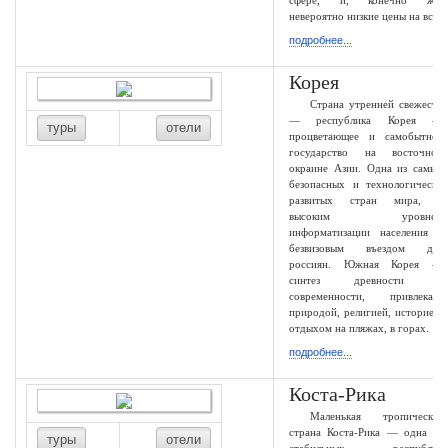
сфере, и, конечно же,
невероятно низкие цены на все.
подробнее...
Корея
Страна утренней свежести
— республика Корея —
туры
отели
процветающее и самобытное
государство на восточной
окраине Азии. Одна из самых
безопасных и технологически
развитых стран мира, с
высоким уровнем
информатизации населения и
безвизовым въездом для
россиян. Южная Корея —
синтез древности и
современности, привлекает
природой, религией, историей,
отдыхом на пляжах, в горах.
подробнее...
Коста-Рика
Маленькая тропическая
страна Коста-Рика — одна из
туры
отели