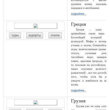
ассоциируется с высоким
уровнем жизни, идеальным
порядком и автобанами.
подробнее...
Греция
Греция – одна из
древнейших стран мира с
туры
курорты
отели
богатейшей историей и
культурой. Мифы и легенды,
ученые и поэты, Олимпийские
игры, величественные храмы и
статуи, сосновые рощи,
чистейшее море, шикарные
пляжи, красивая природа, чем
то похожая на российскую, а
также огромное количество
развлечений – все это достойно
того, чтобы хотя бы раз
увидеть и влюбиться на всю
жизнь.
подробнее...
Грузия
Грузия уже не одну сотню