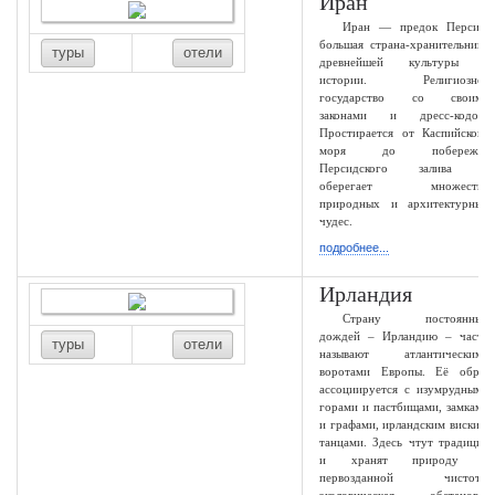
Иран
Иран — предок Персии,
большая страна-хранительница
туры
отели
древнейшей культуры и
истории. Религиозное
государство со своими
законами и дресс-кодом.
Простирается от Каспийского
моря до побережья
Персидского залива и
оберегает множество
природных и архитектурных
чудес.
подробнее...
Ирландия
Страну постоянных
дождей – Ирландию – часто
туры
отели
называют атлантическими
воротами Европы. Её образ
ассоциируется с изумрудными
горами и пастбищами, замками
и графами, ирландским виски и
танцами. Здесь чтут традиции
и хранят природу в
первозданной чистоте,