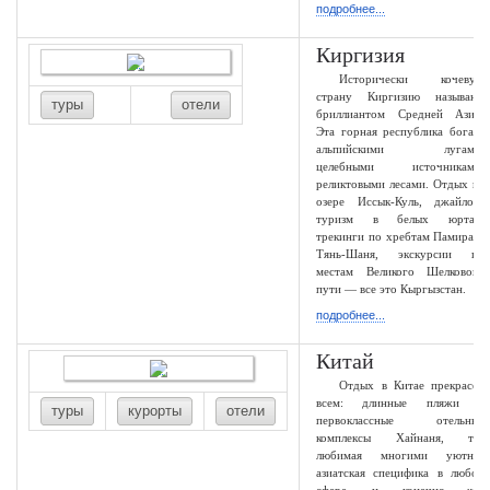
подробнее...
Киргизия
Исторически кочевую
страну Киргизию называют
туры
отели
бриллиантом Средней Азии.
Эта горная республика богата
альпийскими лугами,
целебными источниками,
реликтовыми лесами. Отдых на
озере Иссык-Куль, джайлоо-
туризм в белых юртах,
трекинги по хребтам Памира и
Тянь-Шаня, экскурсии по
местам Великого Шелкового
пути — все это Кыргызстан.
подробнее...
Китай
Отдых в Китае прекрасен
всем: длинные пляжи и
туры
курорты
отели
первоклассные отельные
комплексы Хайнаня, так
любимая многими уютная
азиатская специфика в любой