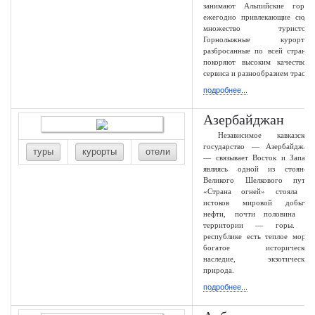
занимают Альпийские горы,
ежегодно привлекающие сюда
множество туристов.
Горнолыжные курорты,
разбросанные по всей стране,
покоряют высоким качеством
сервиса и разнообразием трасс.
подробнее...
Азербайджан
Независимое кавказское
государство — Азербайджан
туры
курорты
отели
— связывает Восток и Запад,
являясь одной из стоянок
Великого Шелкового пути.
«Страна огней» стояла у
истоков мировой добычи
нефти, почти половина ее
территории — горы. В
республике есть теплое море,
богатое историческое
наследие, экзотическая
природа.
подробнее...