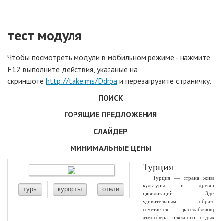
тест модуля
Чтобы посмотреть модули в мобильном режиме - нажмите
F12 выполните действия, указаные на
скриншоте
http://take.ms/Ddrpa
и перезагрузите страничку.
ПОИСК
ГОРЯЩИЕ ПРЕДЛОЖЕНИЯ
СЛАЙДЕР
МИНИМАЛЬНЫЕ ЦЕНЫ
Турция
Турция — страна живой
культуры и древних
туры
курорты
отели
цивилизаций. Здесь
удивительным образом
сочетается расслабляющая
атмосфера пляжного отдыха,