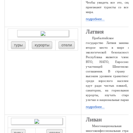
Чтобы увидеть все это, сюда
приезжают туристы со всего
мира.
подробнее...
Латвия
Прибалтийское
государство Латвия занимает
туры
курорты
отели
второе место в мире по
экологической безопасности.
Республика является членом
ВТО, НАТО, Евросоюза,
участницей Шенгенского
соглашения. В страну с
высоким уровнем грамотности
среди взрослого населения
едут ради чистых пляжей, в
санатории, на горнолыжные
курорты, изучать старые
улочки и национальные парки.
подробнее...
Ливан
Многонациональная и
многоконфессиональная страна
туры
отели