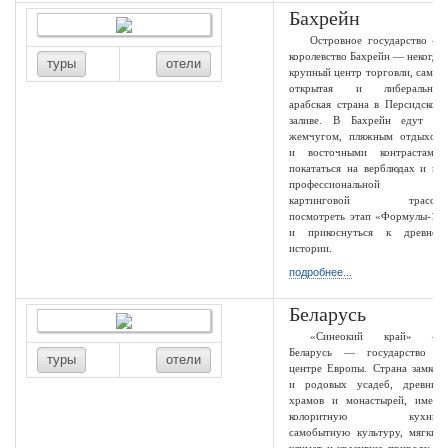
Бахрейн
Островное государство —
королевство Бахрейн — некогда
туры
отели
крупный центр торговли, самая
открытая и либеральная
арабская страна в Персидском
заливе. В Бахрейн едут за
жемчугом, пляжным отдыхом
и восточными контрастами,
покататься на верблюдах и на
профессиональной
картинговой трассе,
посмотреть этап «Формулы-1»
и прикоснуться к древней
истории.
подробнее...
Беларусь
«Синеокий край» —
Беларусь — государство в
туры
отели
центре Европы. Страна замков
и родовых усадеб, древних
храмов и монастырей, имеет
колоритную кухню,
самобытную культуру, мягкий