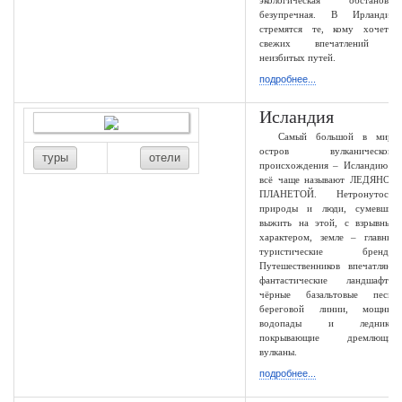
экологическая обстановка
безупречная. В Ирландию
стремятся те, кому хочется
свежих впечатлений и
неизбитых путей.
подробнее...
Исландия
Самый большой в мире
остров вулканического
туры
отели
происхождения – Исландию –
всё чаще называют ЛЕДЯНОЙ
ПЛАНЕТОЙ. Нетронутость
природы и люди, сумевшие
выжить на этой, с взрывным
характером, земле – главные
туристические бренды.
Путешественников впечатляют
фантастические ландшафты,
чёрные базальтовые пески
береговой линии, мощные
водопады и ледники,
покрывающие дремлющие
вулканы.
подробнее...