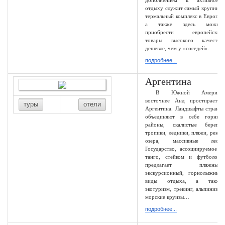
дополнением к активному
отдыху служит самый крупный
термальный комплекс в Европе,
а также здесь можно
приобрести европейские
товары высокого качества
дешевле, чем у «соседей».
подробнее...
Аргентина
В Южной Америке
восточнее Анд простирается
туры
отели
Аргентина. Ландшафты страны
объединяют в себе горные
районы, скалистые берега,
тропики, ледники, пляжи, реки,
озера, массивные леса.
Государство, ассоциируемое с
танго, стейком и футболом,
предлагает пляжный,
экскурсионный, горнолыжный
виды отдыха, а также
экотуризм, трекинг, альпинизм,
морские круизы…
подробнее...