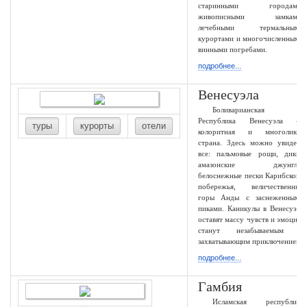
старинными городами,
живописными замками,
лечебными термальными
курортами и многочисленными
винными погребами.
подробнее...
Венесуэла
Боливарианская
Республика Венесуэла —
туры
курорты
отели
колоритная и многоликая
страна. Здесь можно увидеть
все: пальмовые рощи, дикие
амазонские джунгли,
белоснежные пески Карибского
побережья, величественные
горы Анды с заснеженными
пиками. Каникулы в Венесуэле
оставят массу чувств и эмоций,
станут незабываемым и
захватывающим приключением.
подробнее...
Гамбия
Исламская республика