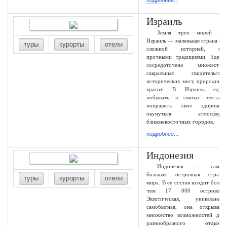
подробнее...
Израиль
Земля трех морей —
Израиль — маленькая страна со
туры
курорты
отели
сложной историей, но
прочными традициями. Здесь
сосредоточено множество
сакральных свидетельств,
исторических мест, природных
красот. В Израиль едут
побывать в святых местах,
поправить свое здоровье,
окунуться атмосферу
ближневосточных городов.
подробнее...
Индонезия
Индонезия — самая
большая островная страна
туры
курорты
отели
мира. В ее состав входит более
чем 17 000 островов!
Экзотическая, уникальная,
самобытная, она открывает
множество возможностей для
разнообразного отдыха.