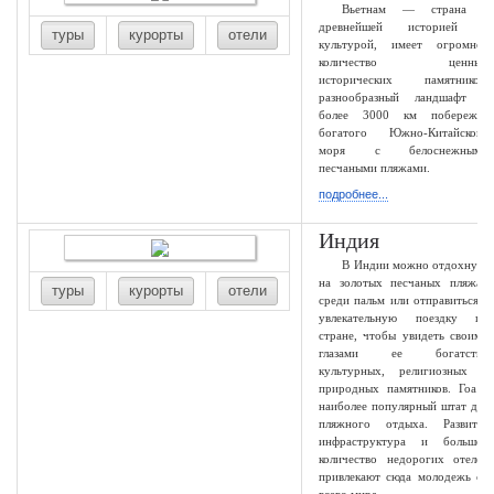
Вьетнам — страна с
древнейшей историей и
туры
курорты
отели
культурой, имеет огромное
количество ценных
исторических памятников,
разнообразный ландшафт и
более 3000 км побережья
богатого Южно-Китайского
моря с белоснежными
песчаными пляжами.
подробнее...
Индия
В Индии можно отдохнуть
на золотых песчаных пляжах
туры
курорты
отели
среди пальм или отправиться в
увлекательную поездку по
стране, чтобы увидеть своими
глазами ее богатство
культурных, религиозных и
природных памятников. Гоа -
наиболее популярный штат для
пляжного отдыха. Развитая
инфраструктура и большое
количество недорогих отелей
привлекают сюда молодежь со