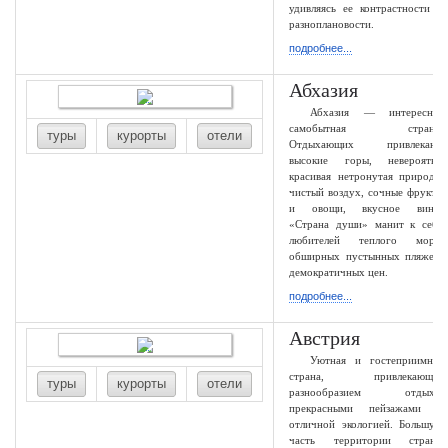
удивляясь ее контрастности и
разноплановости.
подробнее...
Абхазия
Абхазия — интересная
самобытная страна.
туры
курорты
отели
Отдыхающих привлекают
высокие горы, невероятно
красивая нетронутая природа,
чистый воздух, сочные фрукты
и овощи, вкусное вино.
«Страна души» манит к себе
любителей теплого моря,
обширных пустынных пляжей,
демократичных цен.
подробнее...
Австрия
Уютная и гостеприимная
страна, привлекающая
туры
курорты
отели
разнообразием отдыха,
прекрасными пейзажами и
отличной экологией. Большую
часть территории страны