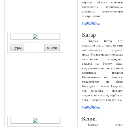
горные пейзажи усиливают
впечатление, производимое
древними величественными
постройками.
подробнее...
Катар
Эмират Катар богат
нефтью и газом, одно из самых
туры
отели
состоятельных государств
мира. Страна может похвастать
сочетанием комфортного
отдыха на берегу океана,
недорогого шоппинга и мягких
исламских традиций.
Расположена на Катарском
полуострове на берегу
Персидского залива. Сюда едут
для дайвинга и пляжного
отдыха, на сафари, верблюжьи
бега и экскурсии к бедуинам.
подробнее...
Кения
Бывшая колония