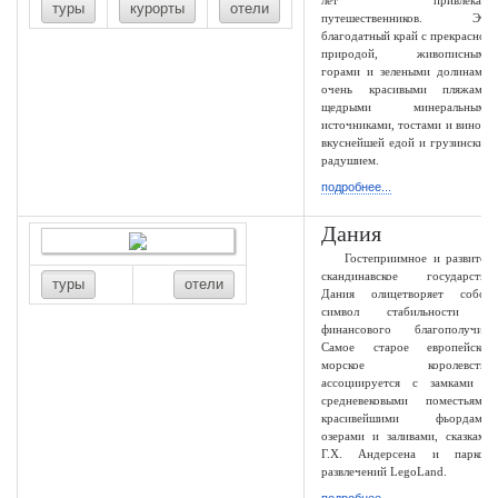
лет привлекает
туры
курорты
отели
путешественников. Это
благодатный край с прекрасной
природой, живописными
горами и зелеными долинами,
очень красивыми пляжами,
щедрыми минеральными
источниками, тостами и вином,
вкуснейшей едой и грузинским
радушием.
подробнее...
Дания
Гостеприимное и развитое
скандинавское государство
туры
отели
Дания олицетворяет собой
символ стабильности и
финансового благополучия.
Самое старое европейское
морское королевство
ассоциируется с замками и
средневековыми поместьями,
красивейшими фьордами,
озерами и заливами, сказками
Г.Х. Андерсена и парком
развлечений LegoLand.