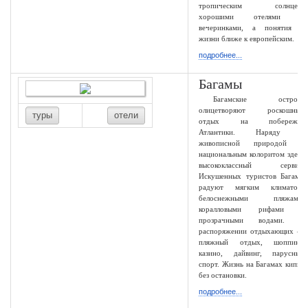
тропическим солнцем,
хорошими отелями и
вечеринками, а понятия о
жизни ближе к европейским.
подробнее...
Багамы
Багамские острова
олицетворяют роскошный
туры
отели
отдых на побережье
Атлантики. Наряду с
живописной природой и
национальным колоритом здесь
высококлассный сервис.
Искушенных туристов Багамы
радуют мягким климатом,
белоснежными пляжами,
коралловыми рифами и
прозрачными водами. В
распоряжении отдыхающих —
пляжный отдых, шоппинг,
казино, дайвинг, парусный
спорт. Жизнь на Багамах кипит
без остановки.
подробнее...