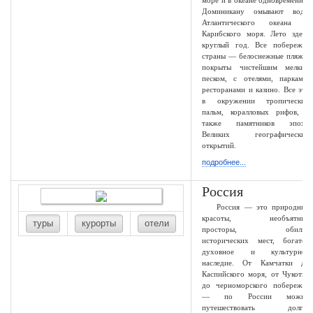
море и в океане одновременно.
Доминикану омывают воды
Атлантического океана и
Карибского моря. Лето здесь
круглый год. Все побережье
страны — белоснежные пляжи,
покрыты чистейшим мелким
песком, с отелями, парками,
ресторанами и казино. Все это
в окружении тропических
пальм, коралловых рифов, а
также памятников эпохи
Великих географических
открытий.
подробнее...
Россия
Россия — это природные
красоты, необъятные
туры
курорты
отели
просторы, обилие
исторических мест, богатое
духовное и культурное
наследие. От Камчатки до
Каспийского моря, от Чукотки
до черноморского побережья
— по России можно
путешествовать долго,