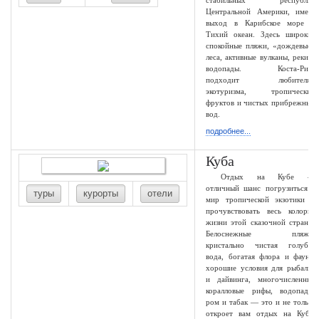
стабильных республик
Центральной Америки, имеет
выход в Карибское море и
Тихий океан. Здесь широкие
спокойные пляжи, «дождевые»
леса, активные вулканы, реки и
водопады. Коста-Рика
подходит любителям
экотуризма, тропических
фруктов и чистых прибрежных
вод.
подробнее...
Куба
Отдых на Кубе —
отличный шанс погрузиться в
туры
курорты
отели
мир тропической экзотики и
прочувствовать весь колорит
жизни этой сказочной страны.
Белоснежные пляжи,
кристально чистая голубая
вода, богатая флора и фауна,
хорошие условия для рыбалки
и дайвинга, многочисленные
коралловые рифы, водопады,
ром и табак — это и не только
откроет вам отдых на Кубе.