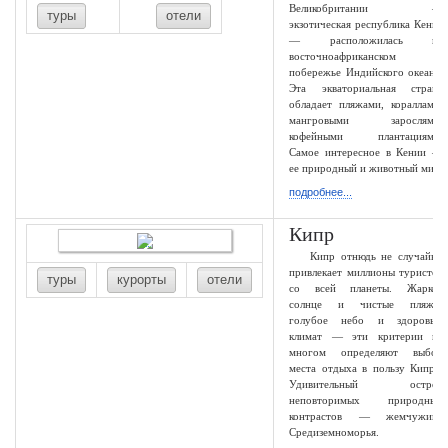
Великобритании —
туры
отели
экзотическая республика Кения
— расположилась на
восточноафриканском
побережье Индийского океана.
Эта экваториальная страна
обладает пляжами, кораллами,
мангровыми зарослями,
кофейными плантациями.
Самое интересное в Кении —
ее природный и животный мир.
подробнее...
Кипр
Кипр отнюдь не случайно
привлекает миллионы туристов
туры
курорты
отели
со всей планеты. Жаркое
солнце и чистые пляжи,
голубое небо и здоровый
климат — эти критерии во
многом определяют выбор
места отдыха в пользу Кипра.
Удивительный остров
неповторимых природных
контрастов — жемчужина
Средиземноморья.