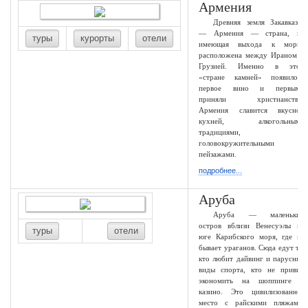
Армения
Древняя земля Закавказья
— Армения — страна, не
туры
курорты
отели
имеющая выхода к морю,
расположена между Ираном и
Грузией. Именно в этой
«стране камней» появилось
первое вино и первыми
приняли христианство.
Армения славится вкусной
кухней, алкогольными
традициями,
головокружительными
пейзажами.
подробнее...
Аруба
Аруба — маленький
остров вблизи Венесуэлы на
туры
отели
юге Карибского моря, где не
бывает ураганов. Сюда едут те,
кто любит дайвинг и парусные
виды спорта, кто не привык
экономить на шоппинге и
казино. Это цивилизованное
место с райскими пляжами,