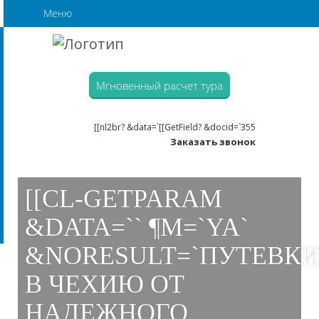
Меню
Мгновенный расчет тура
[[nl2br? &data=`[[GetField? &docid=`355
Заказать звонок
[[CL-GETPARAM
&DATA=`` ¶M=`YA`
&NORESULT=`ПУТЕВК
В ЧЕХИЮ ОТ
НАДЕЖНОГО