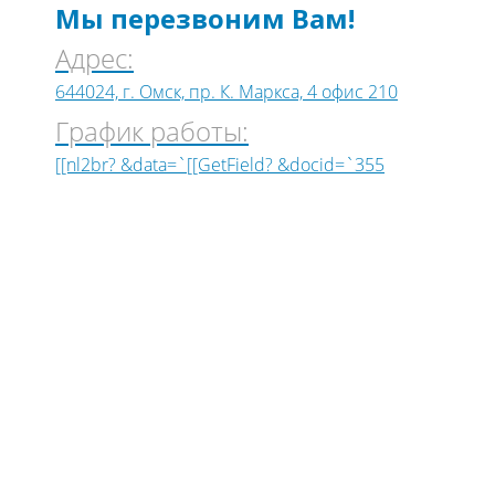
Мы перезвоним Вам!
Адрес:
644024, г. Омск, пр. К. Маркса, 4 офис 210
График работы:
[[nl2br? &data=`[[GetField? &docid=`355