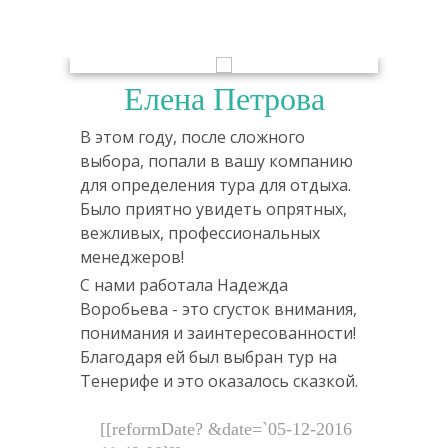
Елена Петрова
В этом году, после сложного
В эт
нию
выбора, попали в вашу компанию
выбо
ха.
для определения тура для отдыха.
для 
ых,
Было приятно увидеть опрятных,
Было
вежливых, профессиональных
вежл
менеджеров!
мене
С нами работала Надежда
С на
ния,
Воробьева - это сгусток внимания,
Воро
сти!
понимания и заинтересованности!
пони
на
Благодаря ей был выбран тур на
Благ
кой.
Тенерифе и это оказалось сказкой.
Тене
016
[[reformDate? &date=`05-12-2016
[[