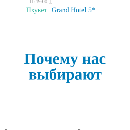
11:49:00`]]
11
Пхукет
Grand Hotel 5*
Ду
Ho
Почему нас
выбирают