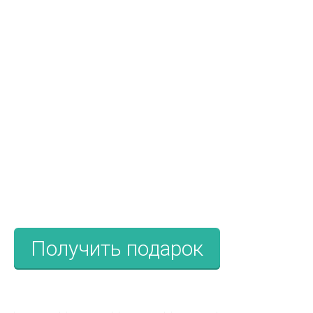
ПРИ БРОНИРОВАНИИ ТУРА В
ЧЕХИЮ
ТАКСИ
ДО АЭРОПОРТА
В ПОДАРОК
Получить подарок
До окончания срока действия акции: