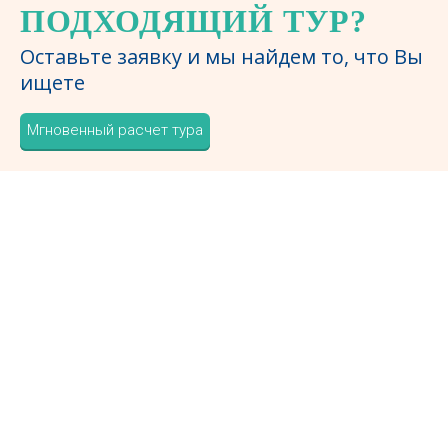
ПОДХОДЯЩИЙ ТУР?
Оставьте заявку и мы найдем то, что Вы
ищете
Мгновенный расчет тура
БОЛЕЕ [[GETFIELD?
&DOCID=`355`
&FIELD=`CLIENTS-
NUM`]]
ДОВОЛЬНЫХ
КЛИЕНТОВ