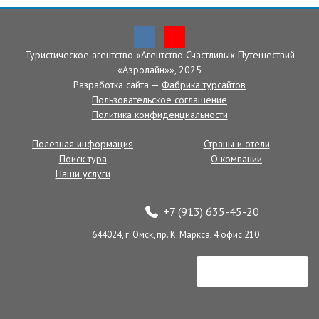
Туристическое агентство «Агентство Счастливых Путешествий
Главная
»
О компании
»
Наши достижения
»
Рекламные туры
»
«Аэролайн»», 2025
Рекламный тур о. Кипр
апрель 2016 г.
Разработка сайта —
Фабрика турсайтов
Пользовательское соглашение
Политика конфиденциальности
Полезная информация
Страны и отели
Поиск тура
О компании
Наши услуги
+7 (913) 635-45-20
644024, г. Омск, пр. К. Маркса, 4 офис 210