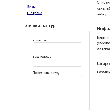
Описани
Визы
каналы)
О стране
набор д
Заявка на тур
Инфр
Бары и 
Ваше имя
(европе
детская
Ваш телефон
Спорт
Развлеч
Пожелания к туру