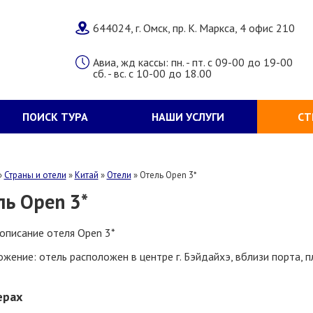
644024, г. Омск, пр. К. Маркса, 4 офис 210
Авиа, жд кассы: пн. - пт. с 09-00 до 19-00
сб. - вс. с 10-00 до 18.00
ПОИСК ТУРА
НАШИ УСЛУГИ
СТ
»
Страны и отели
»
Китай
»
Отели
»
Отель Open 3*
ль Open 3*
описание отеля Open 3*
жение: отель расположен в центре г. Бэйдайхэ, вблизи порта, п
ерах