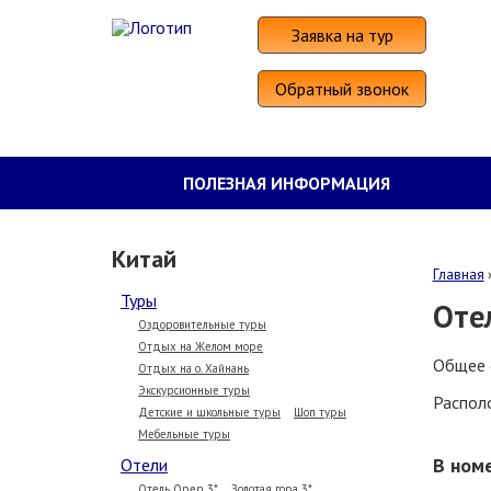
Заявка на тур
Обратный звонок
ПОЛЕЗНАЯ ИНФОРМАЦИЯ
Китай
Главная
Туры
Оте
Оздоровительные туры
Отдых на Желом море
Общее 
Отдых на о. Хайнань
Экскурсионные туры
Располо
Детские и школьные туры
Шоп туры
Мебельные туры
В ном
Отели
Отель Open 3*
Золотая гора 3*