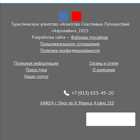
Туристическое агентство «Агентство Счастливых Путешествий
Главная
»
Страны и отели
»
Филиппины
»
Туры
»
о. Бохоль
«Аэролайн»», 2025
о. Бохоль
Разработка сайта —
Фабрика турсайтов
Пользовательское соглашение
Политика конфиденциальности
Полезная информация
Страны и отели
Поиск тура
О компании
Наши услуги
+7 (913) 635-45-20
644024, г. Омск, пр. К. Маркса, 4 офис 210