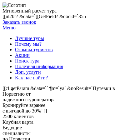
Мгновенный расчет тура
[[nl2br? &data=`[[GetField? &docid=`355
Заказать звонок
Меню
Лучшие туры
Почему мы?
Отзывы туристов
Акции
Поиск тура
Полезная информация
Доп. услуги
Как нас найти?
[[cl-getParam &data=`` ¶m=`ya` &noResult=`Путевки в
Норвегию от
надежного туроператора
Бронируйте заранее
с выгодой до 30%` ]]
2500 клиентов
Клубная карта
Ведущие
специалисты
по Норвегии