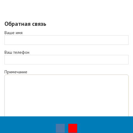
Обратная связь
Ваше имя
Ваш телефон
Примечание
Отправляя запрос, я ознакомлен(-а) с
политикой
конфиденциальности,
даю
согласие на обработку