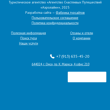
Туристическое агентство «Агентство Счастливых Путешествий
персональных данных.
«Аэролайн»», 2025
Разработка сайта —
Фабрика турсайтов
Отправить
Пользовательское соглашение
Политика конфиденциальности
Полезная информация
Страны и отели
ООО «Агентство «Аэролайн»
Поиск тура
О компании
Наши услуги
ИНН 5504096607
ОГРН 1045507022791
+7 (913) 635-45-20
Юридический адрес: 644024, г. Омск, пр. К. Маркса, 4 офис
644024, г. Омск, пр. К. Маркса, 4 офис 210
210
Почтовый адрес: 644024, г. Омск, пр. К. Маркса, 4 офис 210
Телефон: +7 913 633-79-57
e-mail:
kassa@aerolineomsk.ru