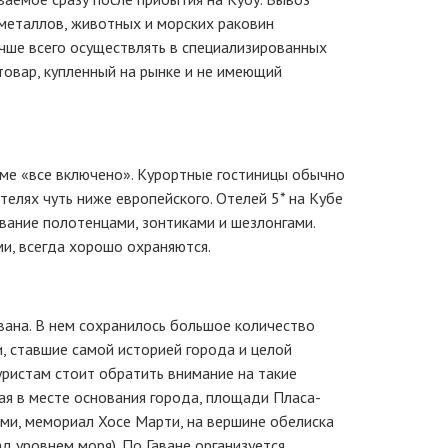
металлов, животных и морских раковин
чше всего осуществлять в специализированных
товар, купленный на рынке и не имеющий
еме «все включено». Курортные гостиницы обычно
телях чуть ниже европейского. Отелей 5* на Кубе
ование полотенцами, зонтиками и шезлонгами.
и, всегда хорошо охраняются.
вана. В нем сохранилось большое количество
, ставшие самой историей города и целой
уристам стоит обратить внимание на такие
ая в месте основания города, площади Пласа-
ми, мемориал Хосе Марти, на вершине обелиска
д уровнем моря). По Гаване организуется