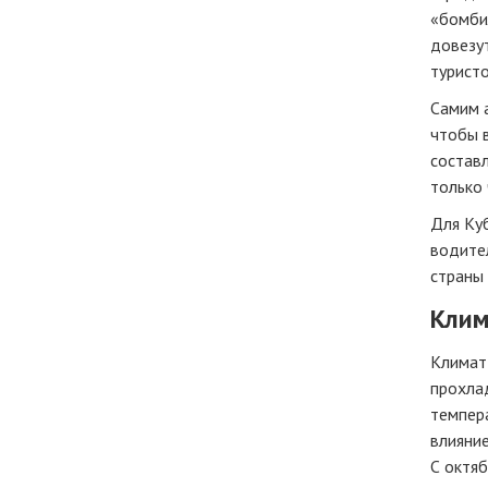
«бомбил
довезу
туристо
Самим а
чтобы в
состав
только 
Для Ку
водител
страны 
Клим
Климат 
прохлад
темпера
влияние
С октяб