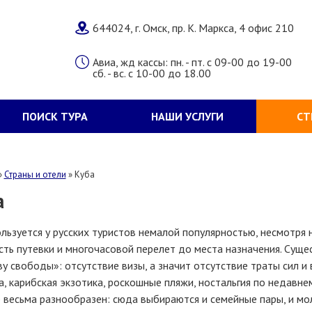
644024, г. Омск, пр. К. Маркса, 4 офис 210
Авиа, жд кассы: пн. - пт. с 09-00 до 19-00
сб. - вс. с 10-00 до 18.00
ПОИСК ТУРА
НАШИ УСЛУГИ
СТ
»
Страны и отели
»
Куба
а
льзуется у русских туристов немалой популярностью, несмотря
ть путевки и многочасовой перелет до места назначения. Суще
у свободы»: отсутствие визы, а значит отсутствие траты сил и
, карибская экзотика, роскошные пляжи, ностальгия по недав
 весьма разнообразен: сюда выбираются и семейные пары, и мо