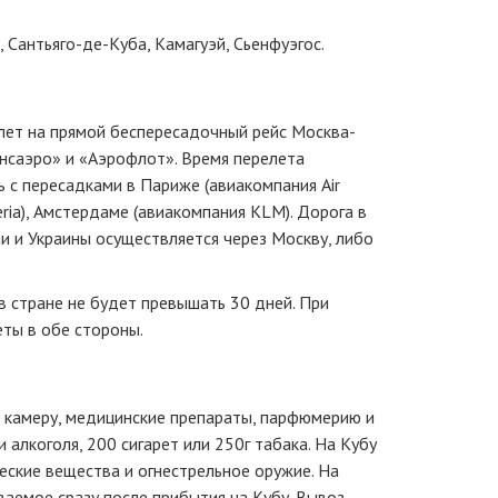
, Сантьяго-де-Куба, Камагуэй, Сьенфуэгос.
лет на прямой беспересадочный рейс Москва-
нсаэро» и «Аэрофлот». Время перелета
 с пересадками в Париже (авиакомпания Air
ria), Амстердаме (авиакомпания KLM). Дорога в
ии и Украины осуществляется через Москву, либо
 в стране не будет превышать 30 дней. При
еты в обе стороны.
 камеру, медицинские препараты, парфюмерию и
алкоголя, 200 сигарет или 250г табака. На Кубу
еские вещества и огнестрельное оружие. На
ваемое сразу после прибытия на Кубу. Вывоз