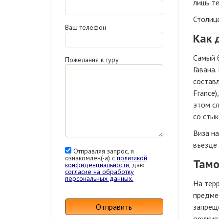
лишь те
Столица
Ваш телефон
Как 
Самый 
Пожелания к туру
Гавана.
составл
France)
этом сл
со стык
Виза на
въезде 
Отправляя запрос, я
ознакомлен(-а) с
политикой
Там
конфиденциальности,
даю
согласие на обработку
персональных данных.
На тер
предмет
Отправить
запреще
оружие,