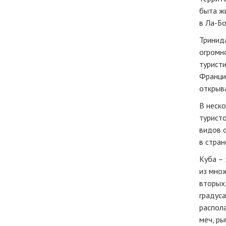
быта ж
в Ла-Бо
Тринид
огромн
туристи
Францис
открыв
В неско
туристо
видов 
в стран
Куба – 
из множ
вторых
градуса
распола
меч, ры