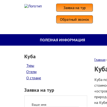
Заявка на тур
Обратный звонок
ПОЛЕЗНАЯ ИНФОРМАЦИЯ
Куба
Главная
Туры
Куб
Отели
О стране
Куба по
стоимос
Заявка на тур
«остров
природа
на Кубе
Ваше имя