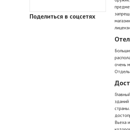
предме
запреще
Поделиться в соцсетях
магазин
лицензи
Отел
Большин
распола
очень м
Отдель
Дост
Главный
зданий 
страны.
достопр
Вьеха 
которог