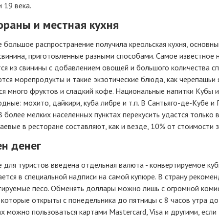
 19 века.
ораны и местная кухня
е большое распространение получила креольская кухня, основн
свинина, приготовленные разными способами. Самое известное 
ся из свинины с добавлением овощей и большого количества с
тся морепродукты и такие экзотические блюда, как черепашьи 
я много фруктов и сладкий кофе. Национальные напитки Кубы из
дные: мохито, дайкири, куба либре и т.п. В Сантьяго-де-Кубе и
В более мелких населенных пунктах перекусить удастся только
аевые в ресторане составляют, как и везде, 10% от стоимости з
н денег
 для туристов введена отдельная валюта - конвертируемое куби
ется в специальной надписи на самой купюре. В страну рекомен
ируемые песо. Обменять доллары можно лишь с огромной комис
 которые открыты с понедельника до пятницы с 8 часов утра до 
х можно пользоваться картами Mastercard, Visa и другими, есл