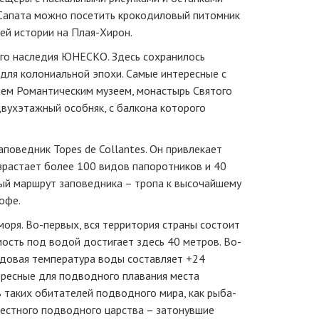
 Сапата можно посетить крокодиловый питомник
ей истории на Плая-Хирон.
го наследия ЮНЕСКО. Здесь сохранилось
для колониальной эпохи. Самые интересные с
нем Романтическим музеем, монастырь Святого
вухэтажный особняк, с балкона которого
поведник Topes de Collantes. Он привлекает
зрастает более 100 видов папоротников и 40
ый маршрут заповедника – тропа к высочайшему
офе.
оря. Во-первых, вся территория страны состоит
ость под водой достигает здесь 40 метров. Во-
одовая температура воды составляет +24
ересные для подводного плавания места
ь таких обитателей подводного мира, как рыба-
местного подводного царства – затонувшие