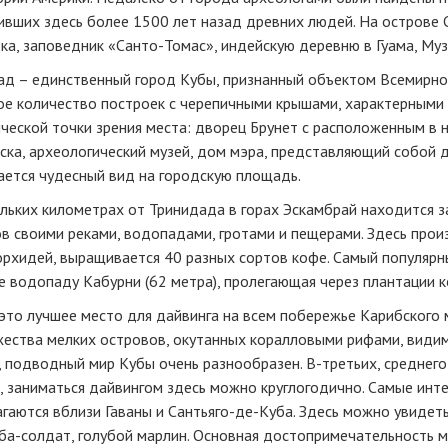
ивших здесь более 1500 лет назад древних людей. На острове
ка, заповедник «Санто-Томас», индейскую деревню в Гуама, Муз
ад – единственный город Кубы, признанный объектом Всемирно
ое количество построек с черепичными крышами, характерными 
ческой точки зрения места: дворец Брунет с расположенным в 
ка, археологический музей, дом мэра, представляющий собой д
ается чудесный вид на городскую площадь.
льких километрах от Тринидада в горах Эскамбрай находится за
в своими реками, водопадами, гротами и пещерами. Здесь прои
орхидей, выращивается 40 разных сортов кофе. Самый популярн
е водопаду Кабурни (62 метра), пролегающая через плантации к
это лучшее место для дайвинга на всем побережье Карибского м
ества мелких островов, окутанных коралловыми рифами, видим
, подводный мир Кубы очень разнообразен. В-третьих, среднег
, заниматься дайвингом здесь можно круглогодично. Самые инт
гаются вблизи Гаваны и Сантьяго-де-Куба. Здесь можно увидет
ба-солдат, голубой марлин. Основная достопримечательность 