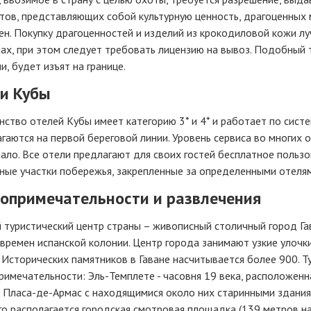
тов, представляющих собой культурную ценность, драгоценных 
н. Покупку драгоценностей и изделий из крокодиловой кожи лу
ах, при этом следует требовать лицензию на вывоз. Подобный 
и, будет изъят на границе.
и Кубы
ство отелей Кубы имеет категорию 3* и 4* и работает по сист
гаются на первой береговой линии. Уровень сервиса во многих о
ало. Все отели предлагают для своих гостей бесплатное польз
ные участки побережья, закрепленные за определенными отелям
опримечательности и развлечения
 туристический центр страны – живописный столичный город Га
времен испанской колонии. Центр города занимают узкие улочки
 Исторических памятников в Гаване насчитывается более 900. Т
имечательности: Эль-Темплете - часовня 19 века, расположенн
и Пласа-де-Армас с находящимися около них старинными здания
о располагается городская смотровая площадка (139 метров на