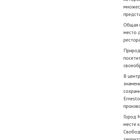
множест
предста
Общая п
место д
рестора
Природ
посетит
своеобр
В центр
знамени
сохран
Ernesto
произво
Город 
месте к
Свобод
террит