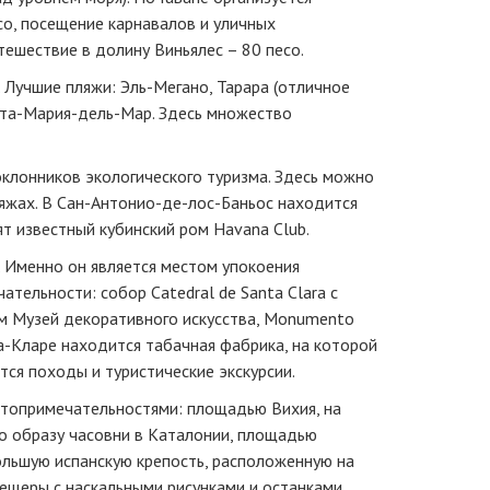
со, посещение карнавалов и уличных
утешествие в долину Виньялес – 80 песо.
 Лучшие пляжи: Эль-Мегано, Тарара (отличное
анта-Мария-дель-Мар. Здесь множество
клонников экологического туризма. Здесь можно
яжах. В Сан-Антонио-де-лос-Баньос находится
т известный кубинский ром Havana Club.
. Именно он является местом упокоения
тельности: собор Catedral de Santa Clara с
м Музей декоративного искусства, Monumento
та-Кларе находится табачная фабрика, на которой
тся походы и туристические экскурсии.
стопримечательностями: площадью Вихия, на
по образу часовни в Каталонии, площадью
льшую испанскую крепость, расположенную на
ещеры с наскальными рисунками и останками