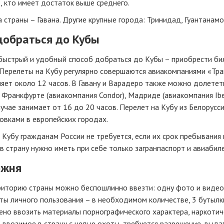
, кто имеет достаток выше среднего.
 страны – Гавана. Другие крупные города: Тринидад, Гуантанамо
добраться до Кубы
быстрый и удобный способ добраться до Кубы – приобрести би
 Перелеты на Кубу регулярно совершаются авиакомпаниями «Тра
яет около 12 часов. В Гавану и Варадеро также можно долететь
, Франкфурте (авиакомпания Condor), Мадриде (авиакомпания Ibe
учае занимает от 16 до 20 часов. Перелет на Кубу из Белорусс
овками в европейских городах.
 Кубу гражданам России не требуется, если их срок пребывания
в страну нужно иметь при себе только загранпаспорт и авиабил
ожня
риторию страны можно беспошлинно ввезти: одну фото и видео
ы личного пользования – в необходимом количестве, 3 бутылки 
но ввозить материалы порнографического характера, наркотич
 ввозимое в страну с целью охоты, требуется разрешение, выда