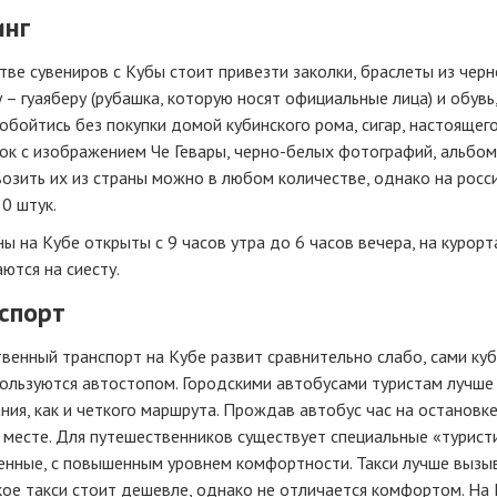
нг
тве сувениров с Кубы стоит привезти заколки, браслеты из черн
– гуаяберу (рубашка, которую носят официальные лица) и обувь
обойтись без покупки домой кубинского рома, сигар, настоящего
к с изображением Че Гевары, черно-белых фотографий, альбомо
озить их из страны можно в любом количестве, однако на росси
0 штук.
ы на Кубе открыты с 9 часов утра до 6 часов вечера, на курорт
ются на сиесту.
спорт
венный транспорт на Кубе развит сравнительно слабо, сами ку
ользуются автостопом. Городскими автобусами туристам лучше 
ния, как и четкого маршрута. Прождав автобус час на остановк
 месте. Для путешественников существует специальные «туристи
енные, с повышенным уровнем комфортности. Такси лучше вызыв
кое такси стоит дешевле, однако не отличается комфортом. На