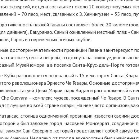
во экскурсий, их цена составляет около 20 конвертируемых пе
влений – 70 песо, мест, связанных с Э. Хемингуэем – 35 песо, п
ротяженность пляжей Гаваны составляет более 20 километров.
ля дайвинга), Бакуранао. Самый оживленный местный пляж - С
нов, баров и современных ночных клубов.
ные достопримечательности провинции Гавана заинтересуют по
ь отвесные утесы и пещеры, отдохнуть на тихих уединенных пл
азный Музей юмора, а в поселке Санта-Крус-дель-Норте готовя
е Кубы располагается основанный в 15 веке город Санта-Клара
того революционера Эрнесто Че Гевары. Основные достопримеча
ившейся статуей Девы Марии, парк Видал и расположенный в не
 Che Guevara – комплекс музеев, посвященный Че Геваре. В Сан
дят лучшие во всей стране сигары. На нее часто организовываю
Матансас, столица одноименной провинции известен своими до
оторой и был заложен город, часовней Монсеррат, созданной 
ы, замком Сан-Северино, который представляет собой самую бо
ории Америки. Недалеко от города археологами были найдены п