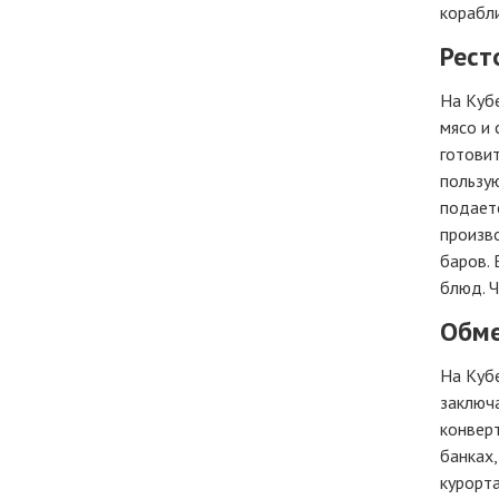
корабли
Рест
На Куб
мясо и 
готовит
пользую
подаетс
произво
баров. 
блюд. Ч
Обме
На Кубе
заключа
конверт
банках,
курорта