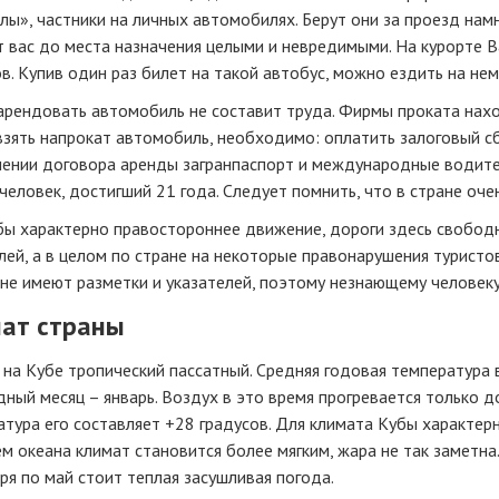
ы», частники на личных автомобилях. Берут они за проезд намн
т вас до места назначения целыми и невредимыми. На курорте 
в. Купив один раз билет на такой автобус, можно ездить на нем
рендовать автомобиль не составит труда. Фирмы проката наход
зять напрокат автомобиль, необходимо: оплатить залоговый сб
лении договора аренды загранпаспорт и международные водите
человек, достигший 21 года. Следует помнить, что в стране оче
бы характерно правостороннее движение, дороги здесь свободн
ей, а в целом по стране на некоторые правонарушения туристо
не имеют разметки и указателей, поэтому незнающему человеку
ат страны
на Кубе тропический пассатный. Средняя годовая температура 
ный месяц – январь. Воздух в это время прогревается только до
тура его составляет +28 градусов. Для климата Кубы характер
м океана климат становится более мягким, жара не так заметна.
ря по май стоит теплая засушливая погода.