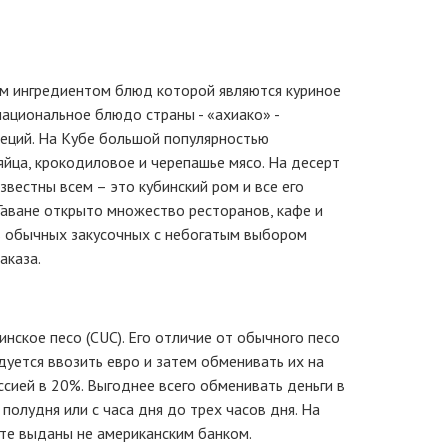
ым ингредиентом блюд которой являются куриное
национальное блюдо страны - «ахиако» -
пеций. На Кубе большой популярностью
яйца, крокодиловое и черепашье мясо. На десерт
вестны всем – это кубинский ром и все его
 Гаване открыто множество ресторанов, кафе и
 в обычных закусочных с небогатым выбором
аказа.
нское песо (CUC). Его отличие от обычного песо
дуется ввозить евро и затем обменивать их на
сией в 20%. Выгоднее всего обменивать деньги в
полудня или с часа дня до трех часов дня. На
и те выданы не американским банком.