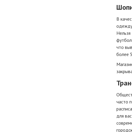
Шопи
В качес
одежду 
Нельзя 
футболо
что выв
более 5
Магазин
закрыва
Тран
Общест
часто п
расписа
для вас
соврем
городс