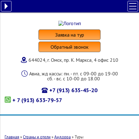
ПОЛЕЗНАЯ ИНФОРМАЦИЯ
ПОИСК ТУРА
Заявка на тур
НАШИ УСЛУГИ
Обратный звонок
СТРАНЫ И ОТЕЛИ
644024, г. Омск, пр. К. Маркса, 4 офис 210
О КОМПАНИИ
Авиа, жд кассы: пн. - пт. с 09-00 до 19-00
сб. - вс. с 10-00 до 18.00
+7 (913) 635-45-20
+ 7 (913) 633-79-57
Главная
»
Страны и отели
»
Андорра
»
Туры