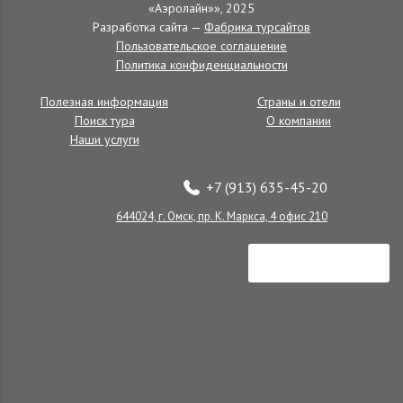
«Аэролайн»», 2025
Отели в Беларуси
Разработка сайта —
Фабрика турсайтов
Пользовательское соглашение
Политика конфиденциальности
Записей не найдено.
Полезная информация
Страны и отели
Поиск тура
О компании
Наши услуги
+7 (913) 635-45-20
644024, г. Омск, пр. К. Маркса, 4 офис 210