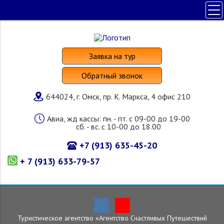
ПОЛЕЗНАЯ ИНФОРМАЦИЯ
ПОИСК ТУРА
Заявка на тур
НАШИ УСЛУГИ
Обратный звонок
СТРАНЫ И ОТЕЛИ
644024, г. Омск, пр. К. Маркса, 4 офис 210
О КОМПАНИИ
Авиа, жд кассы: пн. - пт. с 09-00 до 19-00
сб. - вс. с 10-00 до 18.00
+7 (913) 635-45-20
+ 7 (913) 633-79-57
Туристическое агентство «Агентство Счастливых Путешествий
Главная
»
Страны и отели
»
Беларусь
»
Отели