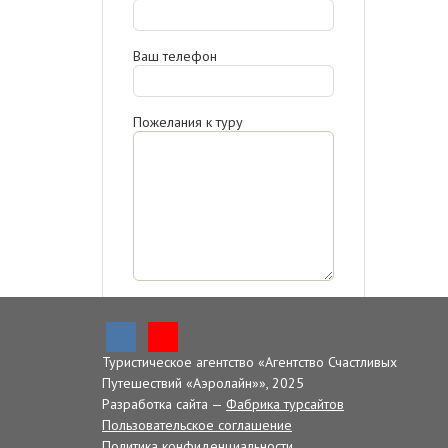
Ваш телефон
Пожелания к туру
Отправляя запрос, я
ознакомлен(-а) с
политикой
конфиденциальности,
даю
согласие на обработку
Туристическое агентство «Агентство Счастливых
персональных данных.
Путешествий «Аэролайн»», 2025
Разработка сайта —
Фабрика турсайтов
Отправить
Пользовательское соглашение
Политика конфиденциальности