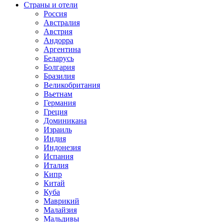
Страны и отели
Россия
Австралия
Австрия
Андорра
Аргентина
Беларусь
Болгария
Бразилия
Великобритания
Вьетнам
Германия
Греция
Доминикана
Израиль
Индия
Индонезия
Испания
Италия
Кипр
Китай
Куба
Маврикий
Малайзия
Мальдивы