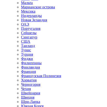
Мальта
Марианские острова
Мексика
Нидерланды
Новая Зеландия
ОАЭ
Португалия
Сейшелы
Сингапур
США
Таиланд
Тунис
Турция
Фиджи
Филиппины
Финляндия
Франция
Французская Полинезия
Хорватия
Черногория
Чехия
Швейцария
Швеция
Шри-Ланка
Южная Корея