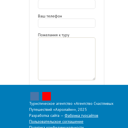
Ваш телефон
Пожелания к туру
Отправляя запрос, я
ознакомлен(-а) с
политикой
конфиденциальности,
даю
согласие на обработку
Туристическое агентство «Агентство Счастливых
персональных данных.
Путешествий «Аэролайн»», 2025
Разработка сайта —
Фабрика турсайтов
Отправить
Пользовательское соглашение
Политика конфиденциальности