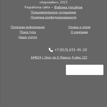
«Аэролайн»», 2025
Туры на Сейшелы
Разработка сайта —
Фабрика турсайтов
Пользовательское соглашение
Политика конфиденциальности
Полезная информация
Страны и отели
Поиск тура
О компании
Наши услуги
+7 (913) 635-45-20
644024, г. Омск, пр. К. Маркса, 4 офис 210