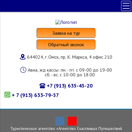
ПОЛЕЗНАЯ ИНФОРМАЦИЯ
ПОИСК ТУРА
Заявка на тур
НАШИ УСЛУГИ
Обратный звонок
СТРАНЫ И ОТЕЛИ
644024, г. Омск, пр. К. Маркса, 4 офис 210
О КОМПАНИИ
Авиа, жд кассы: пн. - пт. с 09-00 до 19-00
сб. - вс. с 10-00 до 18.00
+7 (913) 635-45-20
+ 7 (913) 633-79-57
Туристическое агентство «Агентство Счастливых Путешествий
Главная
»
Страны и отели
»
Сейшелы
»
Туры