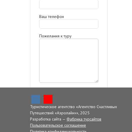
Ваш телефон
Пожелания к туру
Отправляя запрос, я
ознакомлен(-а) с
политикой
конфиденциальности,
даю
согласие на обработку
Туристическое агентство «Агентство Счастливых
персональных данных.
Путешествий «Аэролайн»», 2025
Разработка сайта —
Фабрика турсайтов
Отправить
Пользовательское соглашение
Политика конфиденциальности