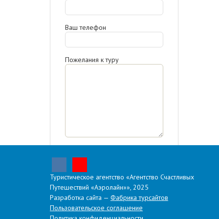
Ваш телефон
Пожелания к туру
Отправляя запрос, я
ознакомлен(-а) с
политикой
конфиденциальности,
даю
согласие на обработку
Туристическое агентство «Агентство Счастливых
персональных данных.
Путешествий «Аэролайн»», 2025
Разработка сайта —
Фабрика турсайтов
Отправить
Пользовательское соглашение
Политика конфиденциальности