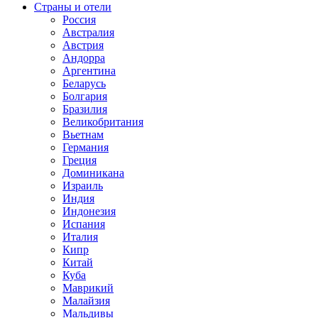
Страны и отели
Россия
Австралия
Австрия
Андорра
Аргентина
Беларусь
Болгария
Бразилия
Великобритания
Вьетнам
Германия
Греция
Доминикана
Израиль
Индия
Индонезия
Испания
Италия
Кипр
Китай
Куба
Маврикий
Малайзия
Мальдивы