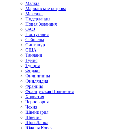
Мальта
Марианские острова
Мексика
Нидерланды
Новая Зеландия
ОАЭ
Португалия
Сейшелы
Сингапур
США
Таиланд
Тунис
Турция
Фиджи
Филиппины
Финляндия
Франция
Французская Полинезия
Хорватия
Черногория
Чехия
Швейцария
Швеция
Шри-Ланка
Южная Корея