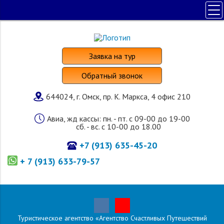
ПОЛЕЗНАЯ ИНФОРМАЦИЯ
ПОИСК ТУРА
Заявка на тур
НАШИ УСЛУГИ
Обратный звонок
СТРАНЫ И ОТЕЛИ
644024, г. Омск, пр. К. Маркса, 4 офис 210
О КОМПАНИИ
Авиа, жд кассы: пн. - пт. с 09-00 до 19-00
сб. - вс. с 10-00 до 18.00
+7 (913) 635-45-20
+ 7 (913) 633-79-57
Туристическое агентство «Агентство Счастливых Путешествий
Главная
»
Страны и отели
»
Япония
»
Туры
»
Экскурсионные туры