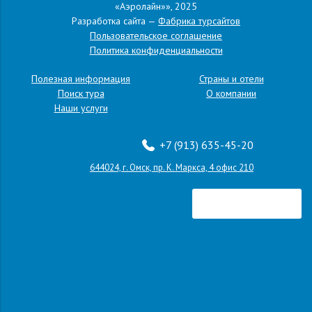
«Аэролайн»», 2025
Экскурсионные туры
Разработка сайта —
Фабрика турсайтов
Пользовательское соглашение
Политика конфиденциальности
Полезная информация
Страны и отели
Поиск тура
О компании
Наши услуги
+7 (913) 635-45-20
644024, г. Омск, пр. К. Маркса, 4 офис 210