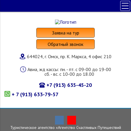
ПОЛЕЗНАЯ ИНФОРМАЦИЯ
ПОИСК ТУРА
Заявка на тур
НАШИ УСЛУГИ
Обратный звонок
СТРАНЫ И ОТЕЛИ
644024, г. Омск, пр. К. Маркса, 4 офис 210
О КОМПАНИИ
Авиа, жд кассы: пн. - пт. с 09-00 до 19-00
сб. - вс. с 10-00 до 18.00
+7 (913) 635-45-20
+ 7 (913) 633-79-57
Туристическое агентство «Агентство Счастливых Путешествий
Главная
»
Страны и отели
»
Филиппины
»
Туры
»
Школа английского