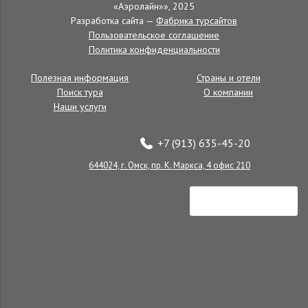
«Аэролайн»», 2025
языка
Разработка сайта —
Фабрика турсайтов
Школа английского языка
Пользовательское соглашение
Политика конфиденциальности
Полезная информация
Страны и отели
Поиск тура
О компании
Наши услуги
+7 (913) 635-45-20
644024, г. Омск, пр. К. Маркса, 4 офис 210