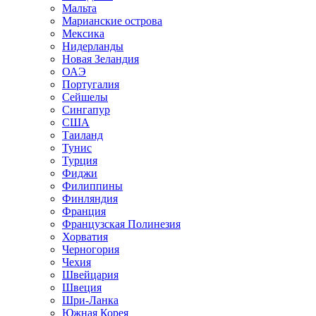
Мальта
Марианские острова
Мексика
Нидерланды
Новая Зеландия
ОАЭ
Португалия
Сейшелы
Сингапур
США
Таиланд
Тунис
Турция
Фиджи
Филиппины
Финляндия
Франция
Французская Полинезия
Хорватия
Черногория
Чехия
Швейцария
Швеция
Шри-Ланка
Южная Корея