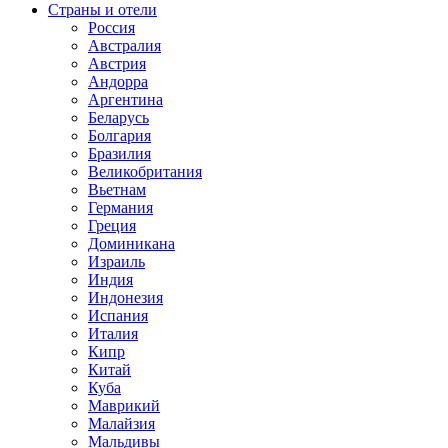
Страны и отели
Россия
Австралия
Австрия
Андорра
Аргентина
Беларусь
Болгария
Бразилия
Великобритания
Вьетнам
Германия
Греция
Доминикана
Израиль
Индия
Индонезия
Испания
Италия
Кипр
Китай
Куба
Маврикий
Малайзия
Мальдивы