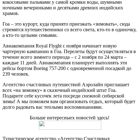
кокосовыми пальмами у самой кромки воды, шумными
ночными вечеринками и десятками древних индийских
храмов.
Гоа – это курорт, куда принято приезжать «зимовать», сюда
стремятся путешественники со всего света, кто-то в одиночку,
а кто-то целыми семьями.
Авиакомпания Royal Flyght с ноября начинает новую
чартерную кампанию в Гоа. Перелеты будут осуществляться в
течение всего зимнего периода – с 2 ноября по 24 марта –
каждые 11 дней. Авиакомпания планирует выполнять эти
рейсы бортом Boeing 757-200 с одновременной посадкой до
239 человек.
Агентство счастливых путешествий Аэролайн приглашает
всех «на зимовку» в сказочный индийский штат Гоа.
Подарите себе кусочек лета посреди снежной сибирской
зимы! А мы поможем вам организовать отдых, который будет
долго радовать вас теплыми воспоминаниями.
Больше интересныех новостей здесь!
Туристическое агентство «Агентство Счастливых