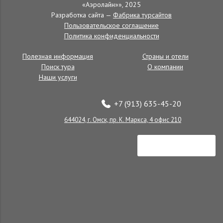
«Аэролайн»», 2025
Байкал
Разработка сайта —
Фабрика турсайтов
Пользовательское соглашение
Политика конфиденциальности
Полезная информация
Страны и отели
Байкальский странник - осень
Поиск тура
О компании
Наши услуги
+7 (913) 635-45-20
Выходные на Байкале
644024, г. Омск, пр. К. Маркса, 4 офис 210
Бархатная осень на Байкале 2016