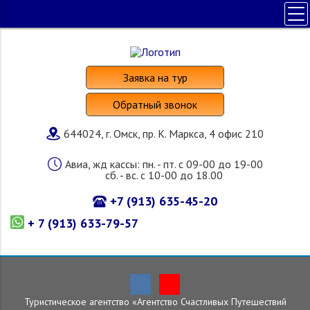
ПОЛЕЗНАЯ ИНФОРМАЦИЯ
ПОИСК ТУРА
Заявка на тур
НАШИ УСЛУГИ
Обратный звонок
СТРАНЫ И ОТЕЛИ
644024, г. Омск, пр. К. Маркса, 4 офис 210
О КОМПАНИИ
Авиа, жд кассы: пн. - пт. с 09-00 до 19-00
сб. - вс. с 10-00 до 18.00
+7 (913) 635-45-20
+ 7 (913) 633-79-57
Туристическое агентство «Агентство Счастливых Путешествий
Главная
»
Страны и отели
»
Россия
»
Байкал