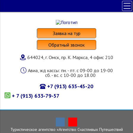
ПОЛЕЗНАЯ ИНФОРМАЦИЯ
ПОИСК ТУРА
Заявка на тур
НАШИ УСЛУГИ
Обратный звонок
СТРАНЫ И ОТЕЛИ
644024, г. Омск, пр. К. Маркса, 4 офис 210
О КОМПАНИИ
Авиа, жд кассы: пн. - пт. с 09-00 до 19-00
сб. - вс. с 10-00 до 18.00
+7 (913) 635-45-20
+ 7 (913) 633-79-57
Туристическое агентство «Агентство Счастливых Путешествий
Главная
»
Страны и отели
»
Россия
»
Крым
»
Пансионаты