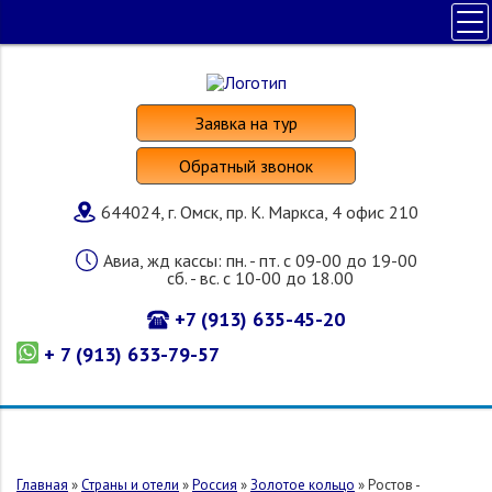
ПОЛЕЗНАЯ ИНФОРМАЦИЯ
ПОИСК ТУРА
Заявка на тур
НАШИ УСЛУГИ
Обратный звонок
СТРАНЫ И ОТЕЛИ
644024, г. Омск, пр. К. Маркса, 4 офис 210
О КОМПАНИИ
Авиа, жд кассы: пн. - пт. с 09-00 до 19-00
сб. - вс. с 10-00 до 18.00
+7 (913) 635-45-20
+ 7 (913) 633-79-57
Главная
»
Страны и отели
»
Россия
»
Золотое кольцо
»
Ростов -