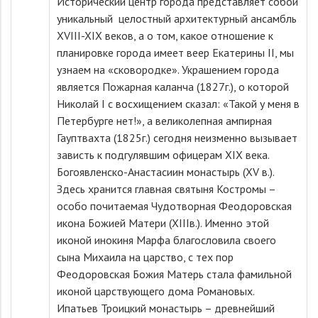
Исторический центр города представляет собой
уникальный целостный архитектурный ансамбль
XVIII-XIX веков, а о том, какое отношение к
планировке города имеет веер Екатерины II, мы
узнаем на «сковородке». Украшением города
является Пожарная каланча (1827г.), о которой
Николай I с восхищением сказал: «Такой у меня в
Петербурге нет!», а великолепная ампирная
Гауптвахта (1825г.) сегодня неизменно вызывает
зависть к подгулявшим офицерам XIX века.
Богоявленско-Анастасиин монастырь (XV в.).
Здесь хранится главная святыня Костромы –
особо почитаемая Чудотворная Феодоровская
икона Божией Матери (XIIIв.). Именно этой
иконой инокиня Марфа благословила своего
сына Михаила на царство, с тех пор
Феодоровская Божия Матерь стала фамильной
иконой царствующего дома Романовых.
Ипатьев Троицкий монастырь – древнейший