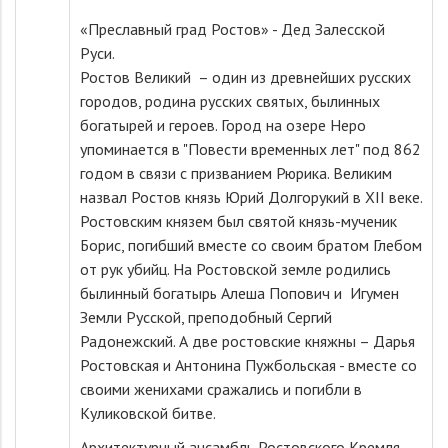
«Преславный град Ростов» - Дед Залесской
Руси.
Ростов Великий – один из древнейших русских
городов, родина русских святых, былинных
богатырей и героев. Город на озере Неро
упоминается в "Повести временных лет" под 862
годом в связи с призванием Рюрика. Великим
назвал Ростов князь Юрий Долгорукий в XII веке.
Ростовским князем был святой князь-мученик
Борис, погибший вместе со своим братом Глебом
от рук убийц. На Ростовской земле родились
былинный богатырь Алеша Попович и Игумен
Земли Русской, преподобный Сергий
Радонежский. А две ростовские княжны – Дарья
Ростовская и Антонина Пужбольская - вместе со
своими женихами сражались и погибли в
Куликовской битве.
Архитектурный ансамбль Ростовского Кремля