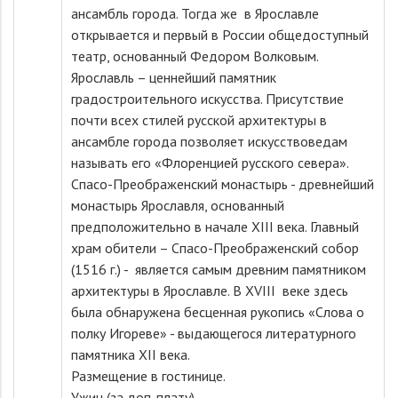
ансамбль города. Тогда же в Ярославле
открывается и первый в России общедоступный
театр, основанный Федором Волковым.
Ярославль – ценнейший памятник
градостроительного искусства. Присутствие
почти всех стилей русской архитектуры в
ансамбле города позволяет искусствоведам
называть его «Флоренцией русского севера».
Спасо-Преображенский монастырь - древнейший
монастырь Ярославля, основанный
предположительно в начале XIII века. Главный
храм обители – Спасо-Преображенский собор
(1516 г.) - является самым древним памятником
архитектуры в Ярославле. В XVIII веке здесь
была обнаружена бесценная рукопись «Слова о
полку Игореве» - выдающегося литературного
памятника XII века.
Размещение в гостинице.
Ужин (за доп. плату)