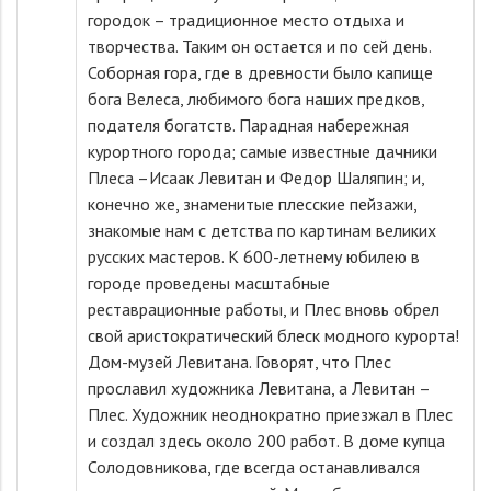
городок – традиционное место отдыха и
творчества. Таким он остается и по сей день.
Соборная гора, где в древности было капище
бога Велеса, любимого бога наших предков,
подателя богатств. Парадная набережная
курортного города; самые известные дачники
Плеса –Исаак Левитан и Федор Шаляпин; и,
конечно же, знаменитые плесские пейзажи,
знакомые нам с детства по картинам великих
русских мастеров. К 600-летнему юбилею в
городе проведены масштабные
реставрационные работы, и Плес вновь обрел
свой аристократический блеск модного курорта!
Дом-музей Левитана. Говорят, что Плес
прославил художника Левитана, а Левитан –
Плес. Художник неоднократно приезжал в Плес
и создал здесь около 200 работ. В доме купца
Солодовникова, где всегда останавливался