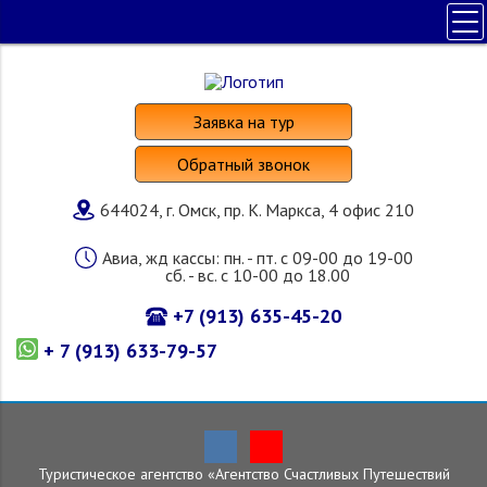
ПОЛЕЗНАЯ ИНФОРМАЦИЯ
ПОИСК ТУРА
Заявка на тур
НАШИ УСЛУГИ
Обратный звонок
СТРАНЫ И ОТЕЛИ
644024, г. Омск, пр. К. Маркса, 4 офис 210
О КОМПАНИИ
Авиа, жд кассы: пн. - пт. с 09-00 до 19-00
сб. - вс. с 10-00 до 18.00
+7 (913) 635-45-20
+ 7 (913) 633-79-57
Туристическое агентство «Агентство Счастливых Путешествий
Главная
»
Страны и отели
»
Россия
»
Находка