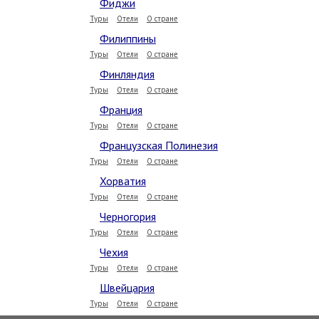
Фиджи
Туры
Отели
О стране
Филиппины
Туры
Отели
О стране
Финляндия
Туры
Отели
О стране
Франция
Туры
Отели
О стране
Французская Полинезия
Туры
Отели
О стране
Хорватия
Туры
Отели
О стране
Черногория
Туры
Отели
О стране
Чехия
Туры
Отели
О стране
Швейцария
Туры
Отели
О стране