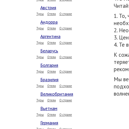
Читай
Австрия
Туры
Отели
О стране
1. То
Андорра
необх
Туры
Отели
О стране
2. Не
Аргентина
3. Це
Туры
Отели
О стране
4. Те
Беларусь
К сож
Туры
Отели
О стране
теряе
Болгария
реком
Туры
Отели
О стране
Мы ве
Бразилия
подхо
Туры
Отели
О стране
волне
Великобритания
Туры
Отели
О стране
Вьетнам
Туры
Отели
О стране
Германия