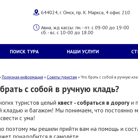
644024, г. Омск, пр. К. Маркса, 4 офис 210
Авиа, жд кассы: пн. - пт. с 09-00 до 19-00
сб. - вс. с 10-00 до 18.00
ПОИСК ТУРА
НАШИ УСЛУГИ
СТ
»
Полезная информация
»
Советы туристам
»
Что брать с собой в ручную кла
брать с собой в ручную кладь?
ногих туристов целый
квест - собраться в дорогу
и 
й кладью и багажом! Мы понимаем, что постоянно 
свести с ума!
о поэтому мы решили прийти вам на помощь и сос
ожет понадобится в самолёте.