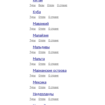
Китай
Туры
Визы
Отели
О стране
Куба
Туры
Отели
О стране
Маврикий
Туры
Отели
О стране
Малайзия
Туры
Отели
О стране
Мальдивы
Туры
Отели
О стране
Мальта
Туры
Отели
О стране
Марианские острова
Туры
Отели
О стране
Мексика
Туры
Отели
О стране
Нидерланды
Туры
Отели
О стране