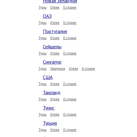
Новая Зеландия
Туры
Отели
О стране
ОАЭ
Туры
Отели
О стране
Португалия
Туры
Отели
О стране
Сейшелы
Туры
Отели
О стране
Сингапур
Туры
Экскурсии
Отели
О стране
США
Туры
Отели
О стране
Таиланд
Туры
Отели
О стране
Тунис
Туры
Отели
О стране
Турция
Туры
Отели
О стране