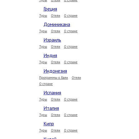
Туры
Отели
О стране
Греция
Туры
Отели
О стране
Доминикана
Туры
Отели
О стране
Израиль
Туры
Отели
О стране
Индия
Туры
Отели
О стране
Индонезия
Программы о. Бали
Отели
О стране
Испания
Туры
Отели
О стране
Италия
Туры
Отели
О стране
Кипр
Туры
Отели
О стране