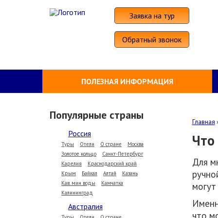
Заявка на тур
Обратный звонок
ПОЛЕЗНАЯ ИНФОРМАЦИЯ
Популярные страны
Главная
Россия
Что 
Туры
Отели
О стране
Москва
Золотое кольцо
Санкт-Петербург
Для м
Карелия
Краснодарский край
ручно
Крым
Байкал
Алтай
Казань
Кав. мин воды
Камчатка
могут 
Калининград
Именн
Австралия
что м
Туры
Отели
О стране