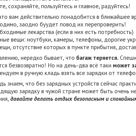
те, сохраняйте, пользуйтесь и главное, радуйтесь!
, что вам действительно понадобится в ближайшее в
одимо, заодно буудет повод их перепроверить!
обходимые лекарства (если в них есть потребность)
нные вещи: ноутбуки, камеры, телефоны, дорогие укр
 вещи, отсутствие которых в пункте прибытия, доста
алению, нередко бывает, что
багаж теряется.
Спешим
тся безвозвратно! Но на день-два всё таки
может з
ендуем в ручную кладь взять все зарядки от телефон
дь знаем, что без зарядных устройств сейчас практ
дящую зарядку в чужой стране может быть очень н
ния,
давайте делать отдых безопасным и спокойны